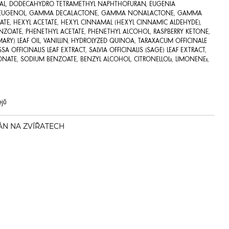
NAL, DODECAHYDRO TETRAMETHYL NAPHTHOFURAN, EUGENIA
OIL, EUGENOL, GAMMA DECALACTONE, GAMMA NONALACTONE, GAMMA
TE, HEXYL ACETATE, HEXYL CINNAMAL (HEXYL CINNAMIC ALDEHYDE),
ENZOATE, PHENETHYL ACETATE, PHENETHYL ALCOHOL, RASPBERRY KETONE,
ARY) LEAF OIL, VANILLIN, HYDROLYZED QUINOA, TARAXACUM OFFICINALE
SA OFFICINALIS LEAF EXTRACT, SALVIA OFFICINALIS (SAGE) LEAF EXTRACT,
NATE, SODIUM BENZOATE, BENZYL ALCOHOL, CITRONELLOLᵻ, LIMONENEᵻ,
ejů