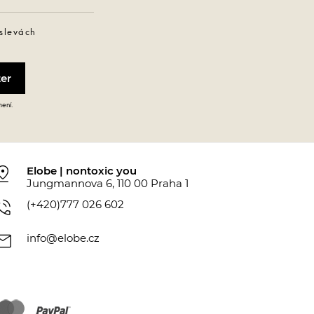
 slevách
mení.
_drop
Elobe | nontoxic you
Jungmannova 6, 110 00 Praha 1
_in_talk
(+420)777 026 602
ail
info@elobe.cz