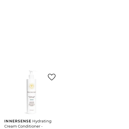
favorite_border
Hydrating
INNERSENSE
Cream Conditioner -