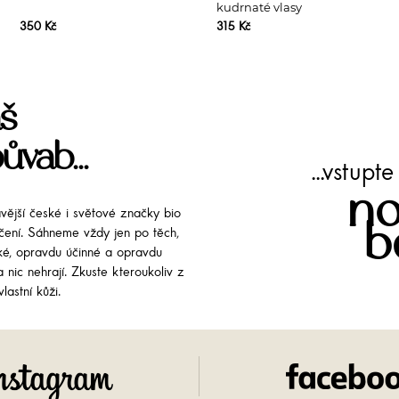
kudrnaté vlasy
350 Kč
315 Kč
š
ůvab...
...vstup
no
avější české i světové značky bio
b
líčení. Sáhneme vždy jen po těch,
cké, opravdu účinné a opravdu
 nic nehrají. Zkuste kteroukoliv z
lastní kůži.
Instagram