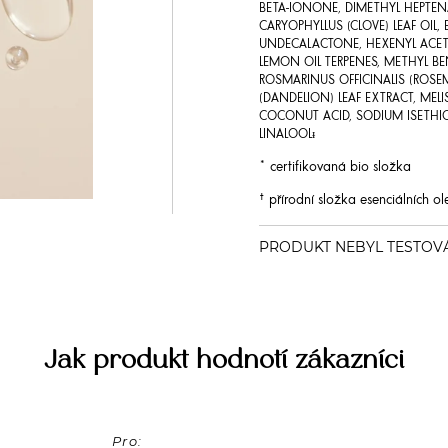
BETA-IONONE, DIMETHYL HEPTE
CARYOPHYLLUS (CLOVE) LEAF 
UNDECALACTONE, HEXENYL ACETA
LEMON OIL TERPENES, METHYL B
ROSMARINUS OFFICINALIS (ROSEM
(DANDELION) LEAF EXTRACT, MELIS
COCONUT ACID, SODIUM ISETHIO
LINALOOLᵻ
* certifikovaná bio složka
† přírodní složka esenciálních ol
Jak produkt hodnotí zákazníci
Pro: 
