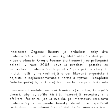
Innersense Organic Beauty je příběhem lásky dvo
profesionálů v oblasti kosmetiky, kteří sdílejí vášeň pro 
krásu a planetu. Greg a Joanne Starkmanovi jsou průkopníci
založili v roce 2005, když si uvědomili potřebu či
netoxických profesionálních produktů pro péči o vlasy. D
intuici, našli ty nejkvalitnější a certifikované organické
nejčistší a nejkoncentrovanější formě a vytvořili komplet
řadu bezpečných, udržitelných a cruelty free produktů osob
Innersense i nadále posouvá hranice vývoje tím, že využí
chemii, aby vytvořila čistější, luxusnější receptury s p
efektem. Posláním, jež si zvolila, je informovat, inspirov
profesionály v segmentu beauty stejně jako spotřebi
rozhodovali pro zdravý životní styl. Jejím závazkem jsou 