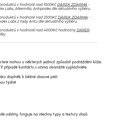
produktů v hodnotě nad 1000Kč
DÁREK ZDARMA
-
x Labs, Alkemilla, Antipodes dle aktuálního výběru.
produktů v hodnotě nad 2500Kč
DÁREK ZDARMA
-
odex Labs z řady Antü dle aktuálního výběru.
produktů v hodnotě nad 4000Kč hodnotný
DÁREK
dky.
 které mohou u některých jedinců způsobit podráždění kůže.
. V případě kontaktu s očima okamžitě vypláchněte.
 jako doplněk k běžné vlasové péči
dnou týdně
é odstíny, funguje na všechny typy a textury vlasů.