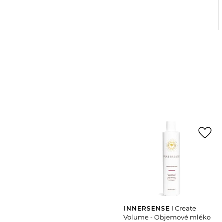
favorite_border
I Create
INNERSENSE
Volume - Objemové mléko