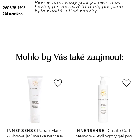
Pěkně voní, vlasy jsou po něm moc 
hezké, jen nezesvětlí tolik, jak jsem 
26.05.25 19:18
Od martik83
Mohlo by Vás také zaujmout:
favorite_border
favorite_border
Repair Mask
I Create Curl
INNERSENSE
INNERSENSE
- Obnovující maska na vlasy
Memory - Stylingový gel pro