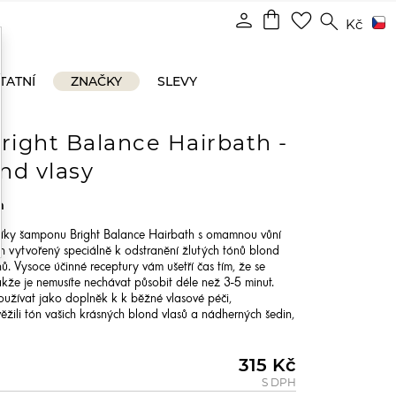
shopping_bag
person
favorite_border
search
Kč
TATNÍ
ZNAČKY
SLEVY
right Balance Hairbath -
nd vlasy
h
ů díky šamponu Bright Balance Hairbath s omamnou vůní
on vytvořený speciálně k odstranění žlutých tónů blond
nů. Vysoce účinné receptury vám ušetří čas tím, že se
kže je nemusíte nechávat působit déle než 3-5 minut.
užívat jako doplněk k k běžné vlasové péči,
ěžili tón vašich krásných blond vlasů a nádherných šedin,
315 Kč
S DPH