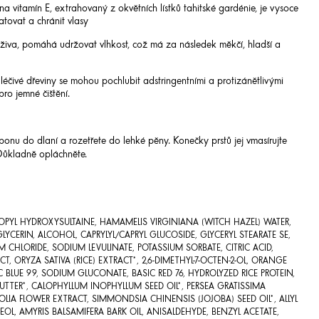
a vitamín E, extrahovaný z okvětních lístků tahitské gardénie, je vysoce
tovat a chránit vlasy
živa, pomáhá udržovat vlhkost, což má za následek měkčí, hladší a
 léčivé dřeviny se mohou pochlubit adstringentními a protizánětlivými
pro jemné čištění.
nu do dlaní a rozetřete do lehké pěny. Konečky prstů jej vmasírujte
Důkladně opláchněte.
YL HYDROXYSULTAINE, HAMAMELIS VIRGINIANA (WITCH HAZEL) WATER,
YCERIN, ALCOHOL, CAPRYLYL/CAPRYL GLUCOSIDE, GLYCERYL STEARATE SE,
HLORIDE, SODIUM LEVULINATE, POTASSIUM SORBATE, CITRIC ACID,
CT, ORYZA SATIVA (RICE) EXTRACT*, 2,6-DIMETHYL-7-OCTEN-2-OL, ORANGE
IC BLUE 99, SODIUM GLUCONATE, BASIC RED 76, HYDROLYZED RICE PROTEIN,
UTTER*, CALOPHYLLUM INOPHYLLUM SEED OIL*, PERSEA GRATISSIMA
OLIA FLOWER EXTRACT, SIMMONDSIA CHINENSIS (JOJOBA) SEED OIL*, ALLYL
EOL, AMYRIS BALSAMIFERA BARK OIL, ANISALDEHYDE, BENZYL ACETATE,