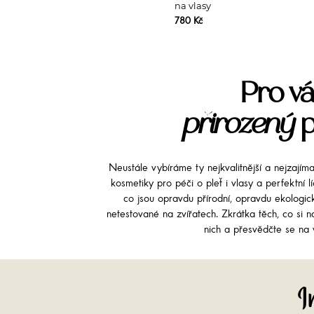
na vlasy
780 Kč
Pro vá
přirozený
p
Neustále vybíráme ty nejkvalitnější a nejzajím
kosmetiky pro péči o pleť i vlasy a perfektní 
co jsou opravdu přírodní, opravdu ekologi
netestované na zvířatech. Zkrátka těch, co si na
nich a přesvědčte se na v