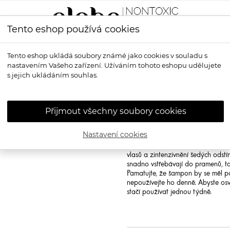
Tento eshop používá cookies
LÍČENÍ
VŮNĚ
OPALOVÁNÍ
PRO MUŽE
OS
Tento eshop ukládá soubory známé jako cookies v souladu s
nastavením Vašeho zařízení. Užíváním tohoto eshopu udělujete
- Šampon na blond vlasy
s jejich ukládáním souhlas.
INNERSENSE
B
Šampon na blo
Přijmout všechny soubory cookies
Innersense Bright Balance Hairbat
Nastavení cookies
Ještě krásnější odstín blond vlas
jasmínu a jablek! Ošetřující šamp
vlasů a zintenzivnění šedých odstí
snadno vstřebávají do pramenů, ta
Pamatujte, že šampon by se měl po
nepoužívejte ho denně. Abyste osv
stačí používat jednou týdně.