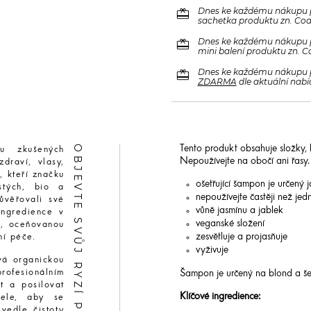
redeem
Dnes ke každému nákupu 
sachetka produktu zn. Code
redeem
Dnes ke každému nákupu 
mini balení produktu zn. C
redeem
Dnes ke každému nákupu 
ZDARMA
dle aktuální nabí
OBJEVTE SVŮJ RYZÍ PŮVAB
Tento produkt obsahuje složky,
u zkušených
Nepoužívejte na obočí ani řasy
zdraví, vlasy,
, kteří značku
ošetřující šampon je určený
stých, bio a
nepoužívejte častěji než je
ůvěřovali své
vůně jasmínu a jablek
 ingredience v
veganské složení
ní, oceňovanou
zesvětluje a projasňuje
ní péče.
vyživuje
vá organickou
rofesionálním
Šampon je určený na blond a šed
at a posilovat
Klíčové ingredience:
tele, aby se
vedle čistoty