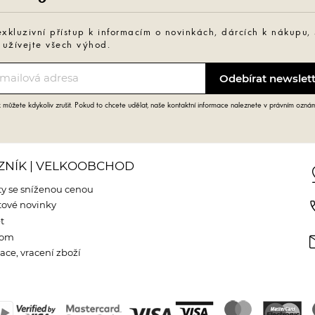
exkluzivní přístup k informacím o novinkách, dárcích k nákupu,
 užívejte všech výhod.
můžete kdykoliv zrušit. Pokud to chcete udělat, naše kontaktní informace naleznete v právním ozná
ZNÍK | VELKOOBCHOD
pin
y se sníženou cenou
phone
ové novinky
t
m
oom
ce, vracení zboží