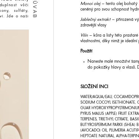
Monoi olej
– tento olej bohatý n
duplnost vůči
ceněný pro svou schopnost hydra
ony, sulfáty,
í. Jde o naši
Jablečný extrakt
– přirozená vý
zdravější vlasy
Vilín
– kůra a listy této prastaré
vlastnostmi, díky nimž je ideální 
Použití
Naneste malé množství šampo
do pokožky hlavy a vlasů. 
SLOŽENÍ INCI
WATER/AQUA/EAU, COCAMIDOPROP
SODIUM COCOYL ISETHIONATE, GL
GUAR HYDROXYPROPYLTRIMONIUM C
PYRUS MALUS (APPLE) FRUIT EXTRA
TERPENES, TRIETHYL CITRATE, BAS
BUTYROSPERMUM PARKII (SHEA) B
(AVOCADO) OIL, PLUMERIA ACUTIF
HEPTOATE NATURAL, ALPHA-TERPIN