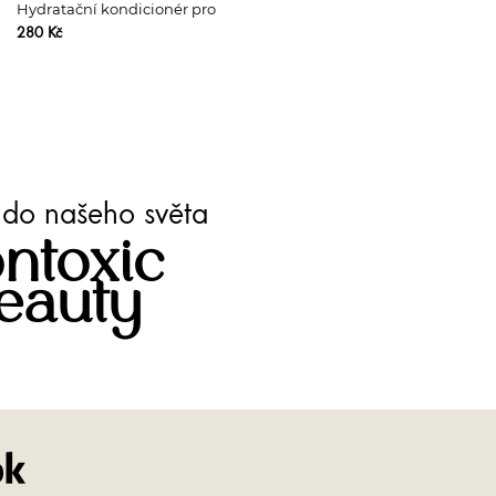
Hydratační kondicionér pro
suché vlasy
280 Kč
te do našeho světa
ntoxic
eauty
Facebook