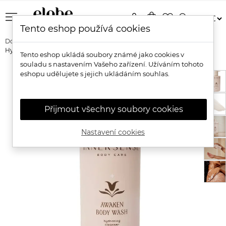
menu
person
shopping_bag
favorite_border
search
Tento eshop používá cookies
Domů
Značky
Innersense
Innersense Awaken Body Wash -
Hydratační sprchový gel
Tento eshop ukládá soubory známé jako cookies v
souladu s nastavením Vašeho zařízení. Užíváním tohoto
eshopu udělujete s jejich ukládáním souhlas.
Přijmout všechny soubory cookies
Nastavení cookies