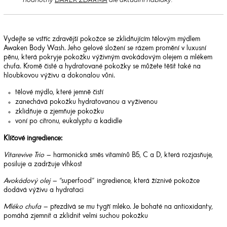
Vydejte se vstříc zdravější pokožce se zklidňujícím tělovým mýdlem
Awaken Body Wash. Jeho gelové složení se rázem promění v luxusní
pěnu, která pokryje pokožku výživným avokádovým olejem a mlékem
chufa. Kromě čisté a hydratované pokožky se můžete těšit také na
hloubkovou výživu a dokonalou vůni.
tělové mýdlo, které jemně čistí
zanechává pokožku hydratovanou a vyživenou
zklidňuje a zjemňuje pokožku
voní po citronu, eukalyptu a kadidle
Klíčové ingredience:
Vitarevive Trio
– harmonická směs vitamínů B5, C a D, která rozjasňuje,
posiluje a zadržuje vlhkost
Avokádový olej
– “superfood” ingredience, která žíznivé pokožce
dodává výživu a hydrataci
Mléko chufa
– přezdívá se mu tygří mléko. Je bohaté na antioxidanty,
pomáhá zjemnit a zklidnit velmi suchou pokožku