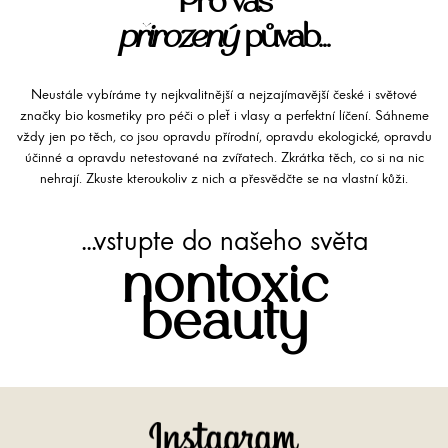
Pro váš
přirozený
půvab...
Neustále vybíráme ty nejkvalitnější a nejzajímavější české i světové
značky bio kosmetiky pro péči o pleť i vlasy a perfektní líčení. Sáhneme
vždy jen po těch, co jsou opravdu přírodní, opravdu ekologické, opravdu
účinné a opravdu netestované na zvířatech. Zkrátka těch, co si na nic
nehrají. Zkuste kteroukoliv z nich a přesvědčte se na vlastní kůži.
...vstupte do našeho světa
nontoxic
beauty
Instagram