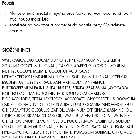
Použití
Naneste malé množství mycího prostředku na ruce nebo na přírodní
mycí houbu (např. lufa).
Rozetřete po pokožce a proměňte do bohaté pěny. Opláchněte
dočista.
SLOŽENÍ INCI
WATER/AQUA/EAU, COCAMIDOPROPYL HYDROXYSULTAINE, GLYCERIN,
SODIUM COCOYL ISETHIONATE, CAPRYLYL/CAPRYL GLUCOSIDE, SODIUM
METHYL COCOYL TAURATE, COCONUT ACID, GUAR
HYDROXYPROPYLTRIMONIUM CHLORIDE, SODIUM ISETHIONATE, CYPERUS
ESCULENTUS TUBER EXTRACT, XANTHAN GUM, PANTHENOL,
BUTYROSPERMUM PARKII (SHEA) BUTTER, PERSEA GRATISSIMA (AVOCADO)
FRUIT EXTRACT, MALTODEXTRIN, FRUCTOOLIGOSACCHARIDES,
BIOFLAVONOIDS, TETRAHEXYLDECYL ASCORBATE, GLYCOPROTEINS, BOSWELLIA
CARTERII (OLIBANUM) OIL, CITRUS AURANTIUM BERGAMIA (BERGAMOT) FRUIT
OIL, EUCALYPTUS GLOBULUS LEAF OIL, JASMINUM OFFICINALE (JASMINE) OIL,
JUNIPERUS MEXICANA (CEDAR) OIL, LAVANDULA ANGUSTIFOLIA (LAVENDER)
OIL, CITRUS LIMON (LEMON) PEEL OIL, POGOSTEMON CABLIN OIL, SODIUM
CITRATE, SODIUM GLUCONATE, PENTYLENE GLYCOL, SACCHARIDE ISOMERATE,
HYDROXYCITRONELLAL, TRIETHYL CITRATE, POTASSIUM SORBATE, CITRIC ACID,