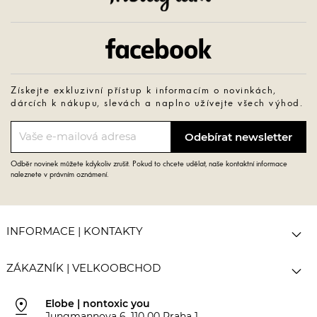
Facebook
Získejte exkluzivní přístup k informacím o novinkách,
dárcích k nákupu, slevách a naplno užívejte všech výhod.
Odběr novinek můžete kdykoliv zrušit. Pokud to chcete udělat, naše kontaktní informace
naleznete v právním oznámení.

INFORMACE | KONTAKTY

ZÁKAZNÍK | VELKOOBCHOD
pin_drop
Elobe | nontoxic you
Jungmannova 6, 110 00 Praha 1