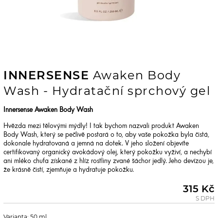
INNERSENSE
Awaken Body
Wash - Hydratační sprchový gel
Innersense Awaken Body Wash
Hvězda mezi tělovými mýdly! I tak bychom nazvali produkt Awaken
Body Wash, který se pečlivě postará o to, aby vaše pokožka byla čistá,
dokonale hydratovaná a jemná na dotek. V jeho složení objevíte
certifikovaný organický avokádový olej, který pokožku vyživí, a nechybí
ani mléko chufa získané z hlíz rostliny zvané šáchor jedlý. Jeho devízou je,
že krásně čistí, zjemňuje a hydratuje pokožku.
315 Kč
S DPH
Varianta: 50 ml