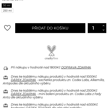
50 ml
250 ml
favorite_border
PŘIDAT DO KOŠÍKU
delivery_truck_speed
Při nákupu v hodnotě nad 1800Kč
DOPRAVA ZDARMA
.
redeem
Dnes ke každému nákupu produktů v hodnotě nad 1000Kč
DÁREK ZDARMA
- sachetka produktu zn. Codex Labs, Alkemilla,
Antipodes dle aktuálního výběru.
redeem
Dnes ke každému nákupu produktů v hodnotě nad 2500Kč
DÁREK ZDARMA
- mini balení produktu zn. Codex Labs z řady
Antü dle aktuálního výběru.
redeem
Dnes ke každému nákupu produktů v hodnotě nad 4000Kč
hodnotný
DÁREK ZDARMA
dle aktuální nabídky.