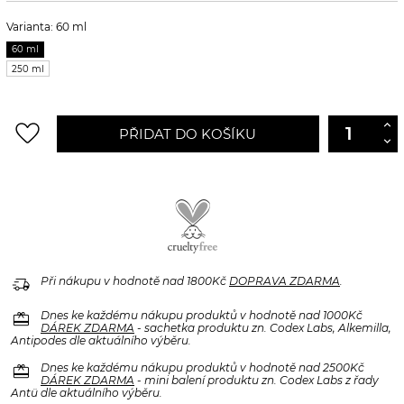
Varianta: 60 ml
60 ml
250 ml
favorite_border
PŘIDAT DO KOŠÍKU
delivery_truck_speed
Při nákupu v hodnotě nad 1800Kč
DOPRAVA ZDARMA
.
redeem
Dnes ke každému nákupu produktů v hodnotě nad 1000Kč
DÁREK ZDARMA
- sachetka produktu zn. Codex Labs, Alkemilla,
Antipodes dle aktuálního výběru.
redeem
Dnes ke každému nákupu produktů v hodnotě nad 2500Kč
DÁREK ZDARMA
- mini balení produktu zn. Codex Labs z řady
Antü dle aktuálního výběru.