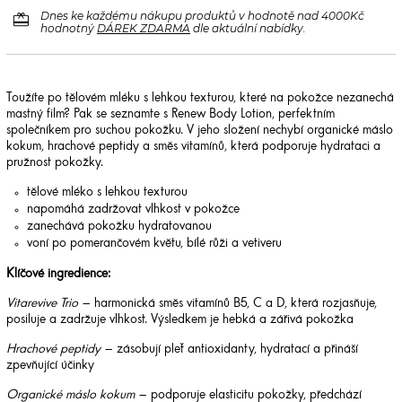
redeem
Dnes ke každému nákupu produktů v hodnotě nad 4000Kč
hodnotný
DÁREK ZDARMA
dle aktuální nabídky.
Toužíte po tělovém mléku s lehkou texturou, které na pokožce nezanechá
mastný film? Pak se seznamte s Renew Body Lotion, perfektním
společníkem pro suchou pokožku. V jeho složení nechybí organické máslo
kokum, hrachové peptidy a směs vitamínů, která podporuje hydrataci a
pružnost pokožky.
tělové mléko s lehkou texturou
napomáhá zadržovat vlhkost v pokožce
zanechává pokožku hydratovanou
voní po pomerančovém květu, bílé růži a vetiveru
Klíčové ingredience:
Vitarevive Trio
– harmonická směs vitamínů B5, C a D, která rozjasňuje,
posiluje a zadržuje vlhkost. Výsledkem je hebká a zářivá pokožka
Hrachové peptidy
– zásobují pleť antioxidanty, hydratací a přináší
zpevňující účinky
Organické máslo kokum
– podporuje elasticitu pokožky, předchází