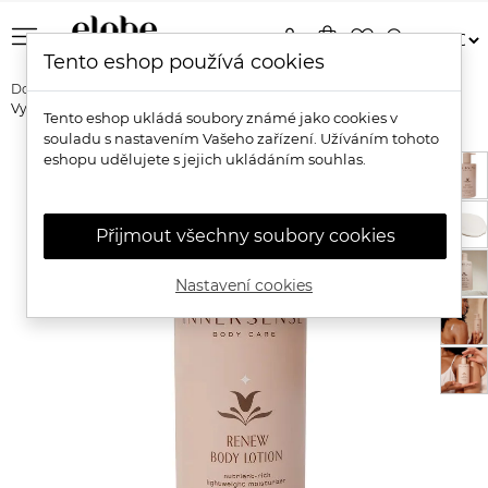
menu
person
shopping_bag
favorite_border
search
Tento eshop používá cookies
Domů
Značky
Innersense
Innersense Renew Body Lotion -
Vyživující lehké tělové mléko
Tento eshop ukládá soubory známé jako cookies v
souladu s nastavením Vašeho zařízení. Užíváním tohoto
eshopu udělujete s jejich ukládáním souhlas.
Přijmout všechny soubory cookies
Nastavení cookies