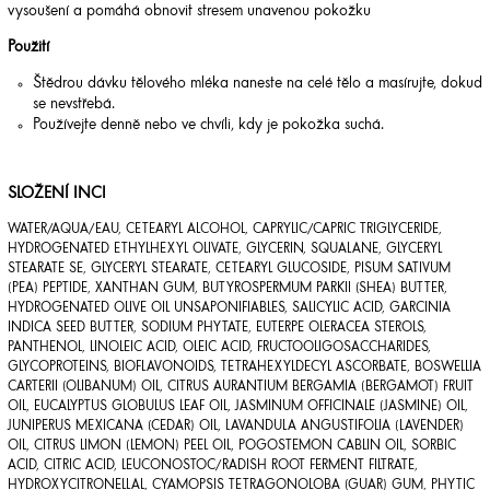
vysoušení a pomáhá obnovit stresem unavenou pokožku
Použití
Štědrou dávku tělového mléka naneste na celé tělo a masírujte, dokud
se nevstřebá.
Používejte denně nebo ve chvíli, kdy je pokožka suchá.
SLOŽENÍ INCI
WATER/AQUA/EAU, CETEARYL ALCOHOL, CAPRYLIC/CAPRIC TRIGLYCERIDE,
HYDROGENATED ETHYLHEXYL OLIVATE, GLYCERIN, SQUALANE, GLYCERYL
STEARATE SE, GLYCERYL STEARATE, CETEARYL GLUCOSIDE, PISUM SATIVUM
(PEA) PEPTIDE, XANTHAN GUM, BUTYROSPERMUM PARKII (SHEA) BUTTER,
HYDROGENATED OLIVE OIL UNSAPONIFIABLES, SALICYLIC ACID, GARCINIA
INDICA SEED BUTTER, SODIUM PHYTATE, EUTERPE OLERACEA STEROLS,
PANTHENOL, LINOLEIC ACID, OLEIC ACID, FRUCTOOLIGOSACCHARIDES,
GLYCOPROTEINS, BIOFLAVONOIDS, TETRAHEXYLDECYL ASCORBATE, BOSWELLIA
CARTERII (OLIBANUM) OIL, CITRUS AURANTIUM BERGAMIA (BERGAMOT) FRUIT
OIL, EUCALYPTUS GLOBULUS LEAF OIL, JASMINUM OFFICINALE (JASMINE) OIL,
JUNIPERUS MEXICANA (CEDAR) OIL, LAVANDULA ANGUSTIFOLIA (LAVENDER)
OIL, CITRUS LIMON (LEMON) PEEL OIL, POGOSTEMON CABLIN OIL, SORBIC
ACID, CITRIC ACID, LEUCONOSTOC/RADISH ROOT FERMENT FILTRATE,
HYDROXYCITRONELLAL, CYAMOPSIS TETRAGONOLOBA (GUAR) GUM, PHYTIC