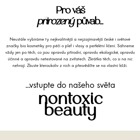
Pro váš
přirozený
půvab...
Neustále vybíráme ty nejkvalitnější a nejzajímavější české i světové
značky bio kosmetiky pro péči o pleť i vlasy a perfektní líčení. Sáhneme
vždy jen po těch, co jsou opravdu přírodní, opravdu ekologické, opravdu
účinné a opravdu netestované na zvířatech. Zkrátka těch, co si na nic
nehrají. Zkuste kteroukoliv z nich a přesvědčte se na vlastní kůži.
...vstupte do našeho světa
nontoxic
beauty