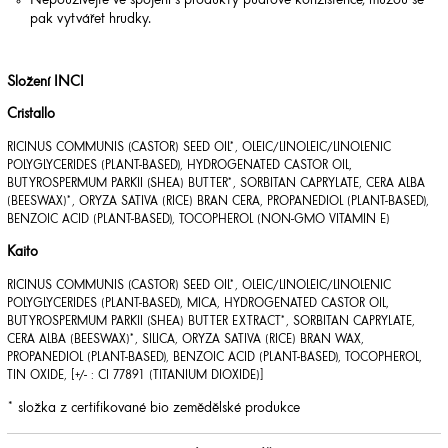
Nepoužívejte ve spojení s produkty pudrové konzistence, můžou se
pak vytvářet hrudky.
Složení INCI
Cristallo
RICINUS COMMUNIS (CASTOR) SEED OIL*, OLEIC/LINOLEIC/LINOLENIC
POLYGLYCERIDES (PLANT-BASED), HYDROGENATED CASTOR OIL,
BUTYROSPERMUM PARKII (SHEA) BUTTER*, SORBITAN CAPRYLATE, CERA ALBA
(BEESWAX)*, ORYZA SATIVA (RICE) BRAN CERA, PROPANEDIOL (PLANT-BASED),
BENZOIC ACID (PLANT-BASED), TOCOPHEROL (NON-GMO VITAMIN E)
Kaito
RICINUS COMMUNIS (CASTOR) SEED OIL*, OLEIC/LINOLEIC/LINOLENIC
POLYGLYCERIDES (PLANT-BASED), MICA, HYDROGENATED CASTOR OIL,
BUTYROSPERMUM PARKII (SHEA) BUTTER EXTRACT*, SORBITAN CAPRYLATE,
CERA ALBA (BEESWAX)*, SILICA, ORYZA SATIVA (RICE) BRAN WAX,
PROPANEDIOL (PLANT-BASED), BENZOIC ACID (PLANT-BASED), TOCOPHEROL,
TIN OXIDE, [+/- : CI 77891 (TITANIUM DIOXIDE)]
* složka z certifikované bio zemědělské produkce