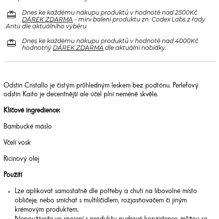
redeem
Dnes ke každému nákupu produktů v hodnotě nad 2500Kč
DÁREK ZDARMA
- mini balení produktu zn. Codex Labs z řady
Antü dle aktuálního výběru.
redeem
Dnes ke každému nákupu produktů v hodnotě nad 4000Kč
hodnotný
DÁREK ZDARMA
dle aktuální nabídky.
Odstín Cristallo je čistým průhledným leskem bez podtónu. Perleťový
odstín Kaito je decentnější ale účel plní neméně skvěle.
Klíčové ingredience:
Bambucké máslo
Včelí vosk
Ricinový olej
Použití
Lze aplikovat samostatně dle potřeby a chuti na libovolné místo
obličeje, nebo smíchat s multilíčidlem, rozjasňovačem či jiným
krémovým produktem.