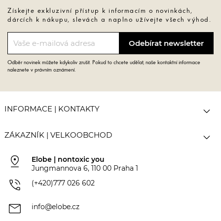
Získejte exkluzivní přístup k informacím o novinkách,
dárcích k nákupu, slevách a naplno užívejte všech výhod.
Odběr novinek můžete kdykoliv zrušit. Pokud to chcete udělat, naše kontaktní informace
naleznete v právním oznámení.

INFORMACE | KONTAKTY

ZÁKAZNÍK | VELKOOBCHOD
pin_drop
Elobe | nontoxic you
Jungmannova 6, 110 00 Praha 1
phone_in_talk
(+420)777 026 602
mail
info@elobe.cz