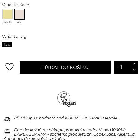
Varianta: Kaito
Cristallo
Kaito
Varianta: 15 g
15 g
favorite_border
PŘIDAT DO KOŠÍKU
delivery_truck_speed
Při nákupu v hodnotě nad 1800Kč
DOPRAVA ZDARMA
.
redeem
Dnes ke každému nákupu produktů v hodnotě nad 1000Kč
DÁREK ZDARMA
- sachetka produktu zn. Codex Labs, Alkemilla,
Antipodes dle aktuálního výběru.