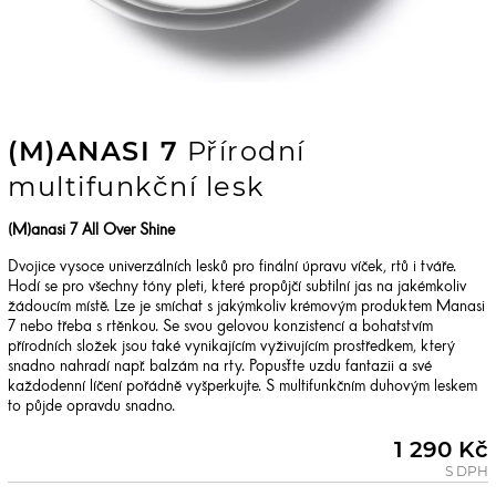
(M)ANASI 7
Přírodní
multifunkční lesk
(M)anasi 7 All Over Shine
Dvojice vysoce univerzálních lesků pro finální úpravu víček, rtů i tváře.
Hodí se pro všechny tóny pleti, které propůjčí subtilní jas na jakémkoliv
žádoucím místě. Lze je smíchat s jakýmkoliv krémovým produktem Manasi
7 nebo třeba s rtěnkou. Se svou gelovou konzistencí a bohatstvím
přírodních složek jsou také vynikajícím vyživujícím prostředkem, který
snadno nahradí např. balzám na rty.
Popusťte uzdu fantazii a své
každodenní líčení pořádně vyšperkujte. S multifunkčním duhovým leskem
to půjde opravdu snadno.
1 290 Kč
S DPH