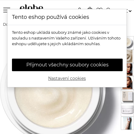
menu
person
shopping_bag
favorite_border
search
Tento eshop používá cookies
Domů
Značky
Manasi 7
(M)anasi 7 Přírodní multifunkční lesk
Tento eshop ukládá soubory známé jako cookies v
souladu s nastavením Vašeho zařízení. Užíváním tohoto
eshopu udělujete s jejich ukládáním souhlas.
Přijmout všechny soubory cookies
Nastavení cookies