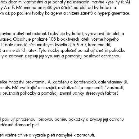
ntioxidačními vlastnostmi a je bohatý na esenciální mastné kyseliny (EFA)
miny A a E. Má mnoho prospěšných účinků na pleť od hydratace a
m až po posílení tvorby kolagenu a snížení zánětů a hyperpigmentace.
ravina a silný antioxidant. Poskytuje hydrataci, vyrovnává tón pleti a
vrásek. Obsahuje přibližně 108 bioaktivních látek, včetně hojného
 P, dále esenciálních mastných kyselin 3, 6, 9 a 7, karotenoidů,
lů a minerálních látek. Tyto složky společně pomáhají chránit pokožku
y a zároveň zlepšují její vysušení a pomáhají posilovat ochrannou
lké množství provitaminu A, karotenu a karotenoidů, dále vitaminy B1,
nerály. Má vynikající omlazující, revitalizační a regenerační vlastnosti,
a pružnosti pokožky a pomáhají zmírnit účinky stresových faktorů
posilují přirozenou lipidovou bariéru pokožky a zvyšují její ochranu
dčasně stárnoucí pleť.
i včetně citlivé a vyzrále pleti náchylné k zarudnutí.