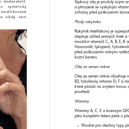
h dodavatelů.
Šípkový olej je proslulý svými a
v synteticky
a přirozeně se vyskytující vita
 modifikované
ochrany před poškozením slunce
 a nikdy není
Plody rakytníku
Rakytník řešetlákový je superpot
zlepšuje vzhled jemných linek a 
množství vitaminů C, A, B, E, K a
flavonoidů, lykopenů, fytostero
před poškozením volnými radikál
kožní bariéru.
Olej ze semen mrkve
Olej ze semen mrkve obsahuje ve
B2, tokoferoly (vitamin E), F a mi
které působí na zvýšení tonusu 
prostředí.
Vitamíny
Vitamíny A, C, E a koenzym Q10 
jako kompletní řešení péče o pře
Vhodné pro všechny typy plet