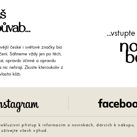
š
ůvab...
...vstup
no
avější české i světové značky bio
b
líčení. Sáhneme vždy jen po těch,
cké, opravdu účinné a opravdu
 nic nehrají. Zkuste kteroukoliv z
lastní kůži.
Instagram
exkluzivní přístup k informacím o novinkách, dárcích k nákupu,
 užívejte všech výhod.