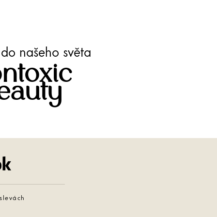
te do našeho světa
ntoxic
eauty
Facebook
 slevách