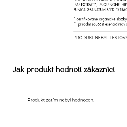
FERDINANDIANA SEED OIL, CALOP
LEAF EXTRACT*, UBIQUINONE, HI
PUNICA GRANATUM SEED EXTRACT*
* certifikované organické složk
** přírodní součást esenciálních 
Jak produkt hodnotí zákazníci
Produkt zatím nebyl hodnocen.