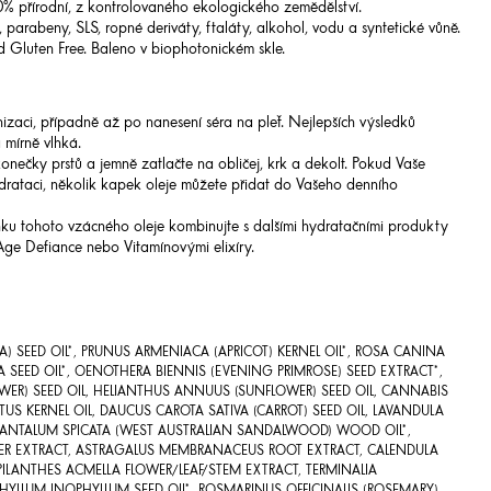
0% přírodní, z kontrolovaného ekologického zemědělství.
 parabeny, SLS, ropné deriváty, ftaláty, alkohol, vodu a syntetické vůně.
d Gluten Free. Baleno v biophotonickém skle.
onizaci, případně až po nanesení séra na pleť. Nejlepších výsledků
mírně vlhká.
nečky prstů a jemně zatlačte na obličej, krk a dekolt. Pokud Vaše
rataci, několik kapek oleje můžete přidat do Vašeho denního
inku tohoto vzácného oleje kombinujte s dalšími hydratačními produkty
ge Defiance nebo Vitamínovými elixíry.
 SEED OIL*, PRUNUS ARMENIACA (APRICOT) KERNEL OIL*, ROSA CANINA
CA SEED OIL*, OENOTHERA BIENNIS (EVENING PRIMROSE) SEED EXTRACT*,
WER) SEED OIL, HELIANTHUS ANNUUS (SUNFLOWER) SEED OIL, CANNABIS
ATUS KERNEL OIL, DAUCUS CAROTA SATIVA (CARROT) SEED OIL, LAVANDULA
, SANTALUM SPICATA (WEST AUSTRALIAN SANDALWOOD) WOOD OIL*,
R EXTRACT, ASTRAGALUS MEMBRANACEUS ROOT EXTRACT, CALENDULA
SPILANTHES ACMELLA FLOWER/LEAF/STEM EXTRACT, TERMINALIA