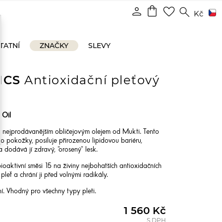
shopping_bag
person
favorite_border
search
Kč
TATNÍ
ZNAČKY
SLEVY
ICS
Antioxidační pleťový
 Oil
s nejprodávanějším obličejovým olejem od Mukti. Tento
o pokožky, posiluje přirozenou lipidovou bariéru,
 dodává jí zdravý, "orosený" lesk.
oaktivní směsi 15 na živiny nejbohatších antioxidačních
 pleť a chrání ji před volnými radikály.
ní. Vhodný pro všechny typy pleti.
1 560 Kč
S DPH