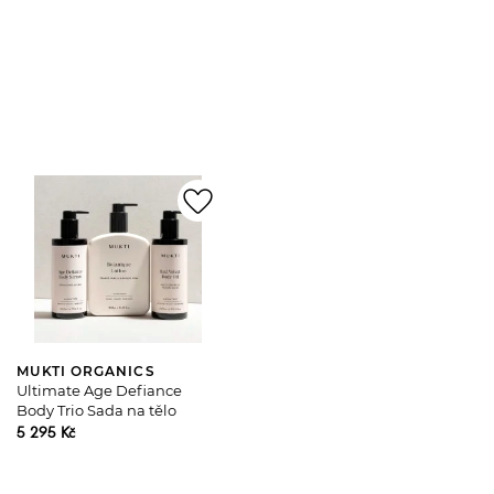
favorite_border
MUKTI ORGANICS
Ultimate Age Defiance
Body Trio Sada na tělo
5 295 Kč