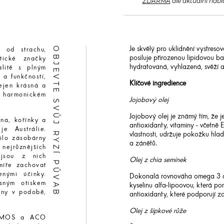
ZDARMA
dle aktuální nabí
OBJEVTE SVŮJ RYZÍ PŮVAB
Je skvělý pro uklidnění vystreso
 od strachu,
posiluje přirozenou lipidovou ba
tické značky
hydratovaná, vyhlazená, svěží a 
alitě s plným
 a funkčností,
Klíčové ingredience
ejen krásná a
 v harmonickém
Jojobový olej
Jojobový olej je známý tím, že j
ena, kořínky a
antioxidanty, vitaminy - včetně 
je Austrálie.
vlastnosti, udržuje pokožku hlad
řilo zásobárny
a zánětů.
nejrůznějších
 jsou z nich
Olej z chia semínek
míře zachovat
enými účinky.
Dokonalá rovnováha omega 3 a 6 
esným otiskem
kyselinu alfa-lipoovou, která po
omny v podobě,
antioxidanty, které podporují z
Olej z šípkové růže
COSMOS a ACO