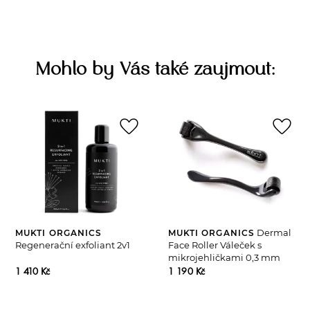
Mohlo by Vás také zaujmout:
favorite_border
favorite_border
Dermal
MUKTI ORGANICS
MUKTI ORGANICS
Regenerační exfoliant 2v1
Face Roller Váleček s
mikrojehličkami 0,3 mm
1 410 Kč
1 190 Kč