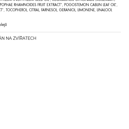
HYLLUM INOPHYLLUM SEED OIL*, ROSMARINUS OFFICINALIS (ROSEMARY)
PPOPHAE RHAMNOIDES FRUIT EXTRACT*, POGOSTEMON CABLIN LEAF OIL*,
, TOCOPHEROL, CITRAL, FARNESOL, GERANIOL, LIMONENE, LINALOOL
y
olejů