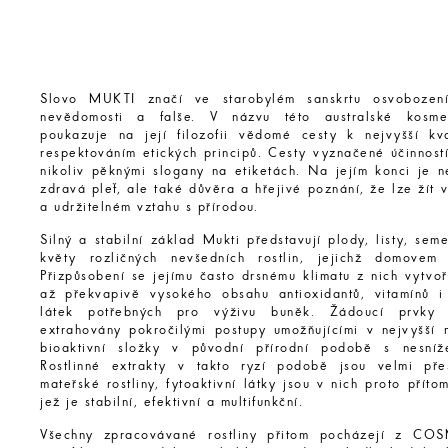
Slovo MUKTI značí ve starobylém sanskrtu osvobození
nevědomosti a falše. V názvu této australské kosme
poukazuje na její filozofii vědomé cesty k nejvyšší kv
respektováním etických principů. Cesty vyznačené účinností
nikoliv pěknými slogany na etiketách. Na jejím konci je n
zdravá pleť, ale také důvěra a hřejivé poznání, že lze žít
a udržitelném vztahu s přírodou.
Silný a stabilní základ Mukti představují plody, listy, sem
květy rozličných nevšedních rostlin, jejichž domovem 
Přizpůsobení se jejímu často drsnému klimatu z nich vytvo
až překvapivě vysokého obsahu antioxidantů, vitamínů i 
látek potřebných pro výživu buněk. Žádoucí prvky
extrahovány pokročilými postupy umožňujícími v nejvyšší 
bioaktivní složky v původní přírodní podobě s nesníž
Rostlinné extrakty v takto ryzí podobě jsou velmi př
mateřské rostliny, fytoaktivní látky jsou v nich proto přít
jež je stabilní, efektivní a multifunkční.
Všechny zpracovávané rostliny přitom pocházejí z 