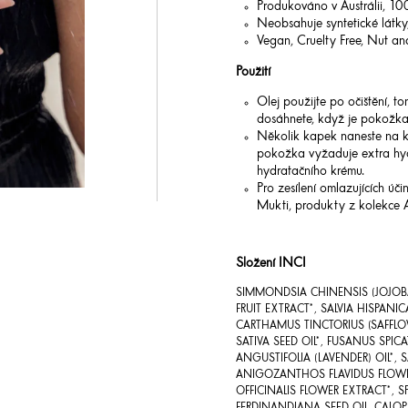
Produkováno v Austrálii, 10
Neobsahuje syntetické látky,
Vegan, Cruelty Free, Nut an
Použití
Olej použijte po očištění, t
dosáhnete, když je pokožka 
Několik kapek naneste na ko
pokožka vyžaduje extra hyd
hydratačního krému.
Pro zesílení omlazujících úč
Mukti, produkty z kolekce A
Složení INCI
SIMMONDSIA CHINENSIS (JOJOBA)
FRUIT EXTRACT*, SALVIA HISPANI
CARTHAMUS TINCTORIUS (SAFFLO
SATIVA SEED OIL*, FUSANUS SPIC
ANGUSTIFOLIA (LAVENDER) OIL*
ANIGOZANTHOS FLAVIDUS FLOWE
OFFICINALIS FLOWER EXTRACT*, 