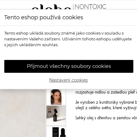
Tento eshop používá cookies
LÍČENÍ
VŮNĚ
OPALOVÁNÍ
PRO MUŽE
OS
Tento eshop ukládá soubory známé jako cookies v souladu s
nastavením Vašeho zařízení. Užíváním tohoto eshopu udělujete
ový olej
s jejich ukládáním souhlas.
MUKTI ORGAN
olej
Přijmout všechny soubory cookies
Mukti Organics Antioxidant Facial
Nastavení cookies
Obnovte mladistvý jas a zářivost 
lehký olej se okamžitě vstřebává d
rozjasňuje mdlou a zašedlou pleť a
Je vyroben z kurátorsky vybrané bi
olejů z celého světa, které vyživují
Lehký olej s dřevitou a zemitou vů