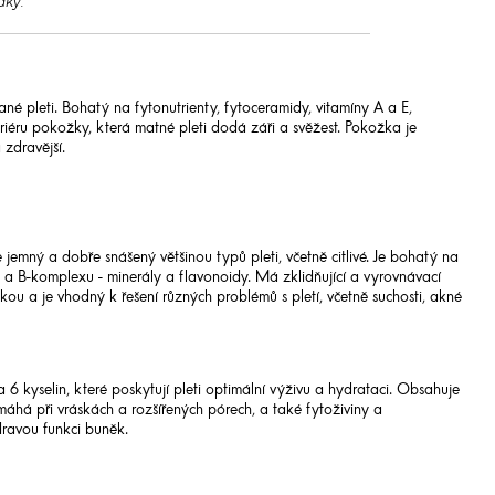
dky.
vané pleti. Bohatý na fytonutrienty, fytoceramidy, vitamíny A a E,
riéru pokožky, která matné pleti dodá záři a svěžest. Pokožka je
zdravější.
e jemný a dobře snášený většinou typů pleti, včetně citlivé. Je bohatý na
E a B-komplexu - minerály a flavonoidy. Má zklidňující a vyrovnávací
kou a je vhodný k řešení různých problémů s pletí, včetně suchosti, akné
kyselin, které poskytují pleti optimální výživu a hydrataci. Obsahuje
máhá při vráskách a rozšířených pórech, a také fytoživiny a
dravou funkci buněk.