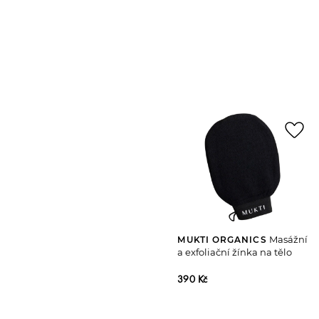
favorite_border
Masážní
MUKTI ORGANICS
a exfoliační žínka na tělo
390 Kč