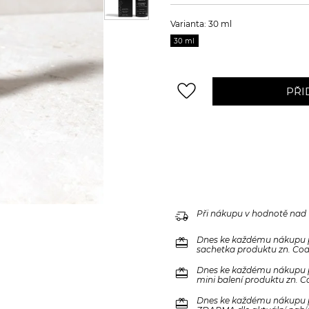
Varianta: 30 ml
30 ml
favorite_border
PŘI
delivery_truck_speed
Při nákupu v hodnotě nad
redeem
Dnes ke každému nákupu 
sachetka produktu zn. Code
redeem
Dnes ke každému nákupu 
mini balení produktu zn. C
redeem
Dnes ke každému nákupu 