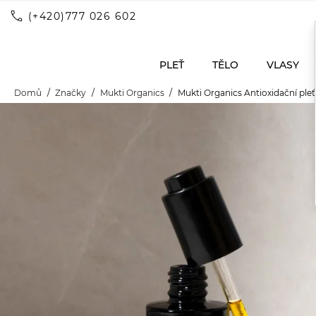
call
(+420)777 026 602
PLEŤ
TĚLO
VLASY
Domů
Značky
Mukti Organics
Mukti Organics Antioxidační pleť