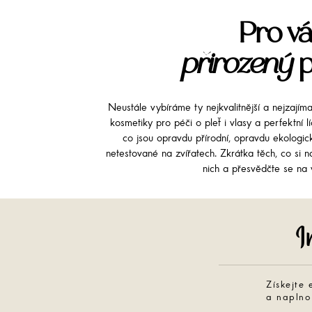
Pro vá
přirozený
p
Neustále vybíráme ty nejkvalitnější a nejzajím
kosmetiky pro péči o pleť i vlasy a perfektní 
co jsou opravdu přírodní, opravdu ekologi
netestované na zvířatech. Zkrátka těch, co si na
nich a přesvědčte se na v
Získejte 
a naplno