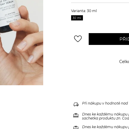
Varianta: 30 ml
30 ml
favorite_border
PŘI
Celk
delivery_truck_speed
Při nákupu v hodnotě nad
redeem
Dnes ke každému nákupu 
sachetka produktu zn. Code
redeem
Dnes ke každému nákupu 