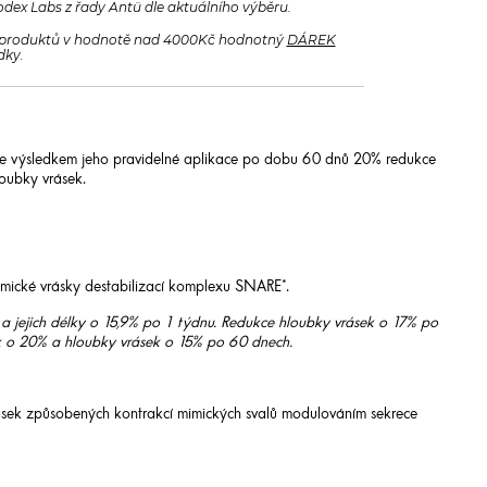
odex Labs z řady Antü dle aktuálního výběru.
produktů v hodnotě nad 4000Kč hodnotný
DÁREK
dky.
í je výsledkem jeho pravidelné aplikace po dobu 60 dnů 20% redukce
oubky vrásek.
mimické vrásky destabilizací komplexu SNARE*.
 a jejich délky o 15,9% po 1 týdnu. Redukce hloubky vrásek o 17% po
k o 20% a hloubky vrásek o 15% po 60 dnech.
rásek způsobených kontrakcí mimických svalů modulováním sekrece