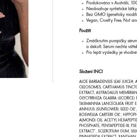
Produkováno v Austrálii, 10
Neobsahuje syntetické látky,
Bez GMO (geneticky modifi
Vegan, Cruelty Free, Nut an
Použití
Zmáčknutím pumpičky sérum a
a dekolt. Sérum nechte vstře
Pro lepší výsledky je vhodn
Složení INCI
ALOE BARBADENSIS LEAF JUICE#,
OLEOSOMES, CARTHAMUS TINCTORI
EXTRACT, ASTRAGALUS MEMBRANA
GLYCYRRHIZA GLABRA (LICORICE)
TASMANNIA LANCEOLATA FRUIT EX
ANNUUS (SUNFLOWER) SEED OIL*,
BOSWELLIA CARTERII OIL*, HIPP
ALMOND) OIL, ACETYL HEXAPEPT
PHOSPHATE, PENTAPEPTIDE-18, 
EXTRACT*, SCLEROTIUM GUM, SIL