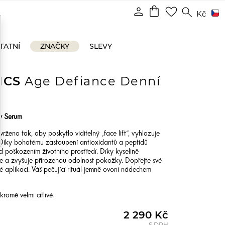
shopping_bag
person
favorite_border
search
Kč
TATNÍ
ZNAČKY
SLEVY
ICS
Age Defiance Denní
y Serum
rženo tak, aby poskytlo viditelný „face lift“, vyhlazuje
 Díky bohatému zastoupení antioxidantů a peptidů
ed poškozením životního prostředí. Díky kyselině
e a zvyšuje přirozenou odolnost pokožky. Dopřejte své
dé aplikaci. Váš pečující rituál jemně ovoní nádechem
romě velmi citlivé.
2 290 Kč
S DPH