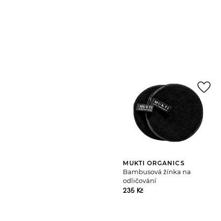
favorite_border
MUKTI ORGANICS
Bambusová žínka na
odličování
235 Kč