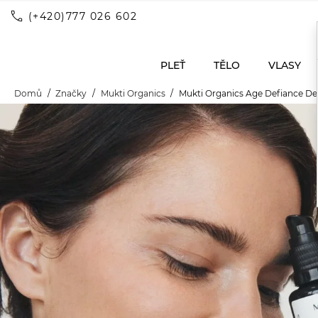
call
(+420)777 026 602
PLEŤ
TĚLO
VLASY
Domů
Značky
Mukti Organics
Mukti Organics Age Defiance D