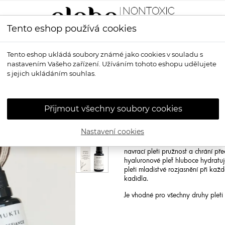
Tento eshop používá cookies
LÍČENÍ
VŮNĚ
OPALOVÁNÍ
PRO MUŽE
OS
Tento eshop ukládá soubory známé jako cookies v souladu s
nastavením Vašeho zařízení. Užíváním tohoto eshopu udělujete
enní sérum
s jejich ukládáním souhlas.
MUKTI ORGAN
sérum
Přijmout všechny soubory cookies
Mukti Organics Age Defiance Da
Nastavení cookies
Luxusní, lehké denní sérum bylo nav
vrásky a jemné linky na pokožce.
navrací pleti pružnost a chrání př
hyaluronové pleť hluboce hydratuj
pleti mladistvé rozjasnění při kaž
kadidla.
Je vhodné pro všechny druhy pleti k