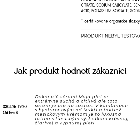
PINNATIFIDA EXTRACT, XANTHAN G
CITRATE, SODIUM SALICYLATE, B
ACID, POTASSIUM SORBATE, SOD
* certifikované organické složky
Jak produkt hodnotí zákazníci
Dokonalé sérum! Moja pleť je 
extrémne suchá a citlivá ale toto 
sérum je pre ňu zázrak. V kombinácii 
03.04.25 19:20
s hyaluronovým od Mukti a taktiež 
Od Eva B.
mesičkovým krémom je to luxusná 
rutina s luxusným výsledkom krásnej, 
žiarivej a vypnutej pleti.