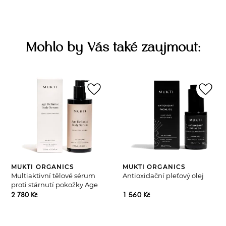
Mohlo by Vás také zaujmout:
favorite_border
favorite_border
MUKTI ORGANICS
MUKTI ORGANICS
Multiaktivní tělové sérum
Antioxidační pleťový olej
proti stárnutí pokožky Age
Defiance
2 780 Kč
1 560 Kč