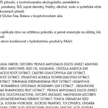
0% přírodní, z kontrolovaného ekologického zemědělství.
 parabeny, SLS, ropné deriváty, ftaláty, alkohol, vodu a syntetické vůně.
kovaných přísad)
d Gluten Free. Baleno v biophotonickém skle.
plikujte ráno na očištěnou pokožku a jemně vmasírujte na obličej, krk
bat.
é sérum kombinovat s hydratačnímu produkty Mukti.
 AQUA (WATER), GLYCERIN, PRUNUS AMYGDALUS DULCIS (SWEET ALMOND)
US (SAFFLOWER) SEED OIL, SQUALANE, CENTELLA ASIATICA LEAF
CEUS ROOT EXTRACT, CALLITRIS GLAUCOPHYLLA LEAF EXTRACT,
 ROOT EXTRACT, SPILANTHES ACMELLA FLOWER/LEAF/STEM EXTRACT,
TRACT, TERMINALIA FERDINANDIANA FRUIT EXTRACT, HELIANTHUS
 ROSMARINUS OFFICINALIS (ROSEMARY) LEAF EXTRACT*, UBIQUINONE,
OPHAE RHAMNOIDES FRUIT EXTRACT*, PRUNUS AMYGDALUS DULCIS (SWEET
IDE-8, GLUCONOLACTONE, GLYCERYL LINOLEATE, MAGNESIUM ASCORBYL
PSEUDOALTEROMONAS FERMENT EXTRACT, PUNICA GRANATUM SEED
ICA, SODIUM HYDROXIDE, SUCROSE PALMITATE, TOCOPHEROL, UNDARIA