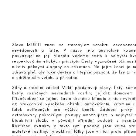
Slovo MUKTI značí ve starobylém sanskrtu osvobození
nevědomosti a falše. V názvu této australské kosme
poukazuje na její filozofii vědomé cesty k nejvyšší kv
respektováním etických principů. Cesty vyznačené účinností
nikoliv pěknými slogany na etiketách. Na jejím konci je n
zdravá pleť, ale také důvěra a hřejivé poznání, že lze žít
a udržitelném vztahu s přírodou.
Silný a stabilní základ Mukti představují plody, listy, sem
květy rozličných nevšedních rostlin, jejichž domovem 
Přizpůsobení se jejímu často drsnému klimatu z nich vytvo
až překvapivě vysokého obsahu antioxidantů, vitamínů i 
látek potřebných pro výživu buněk. Žádoucí prvky
extrahovány pokročilými postupy umožňujícími v nejvyšší 
bioaktivní složky v původní přírodní podobě s nesníž
Rostlinné extrakty v takto ryzí podobě jsou velmi př
mateřské rostliny, fytoaktivní látky jsou v nich proto přít