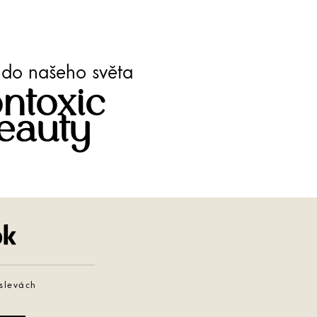
te do našeho světa
ntoxic
eauty
Facebook
 slevách