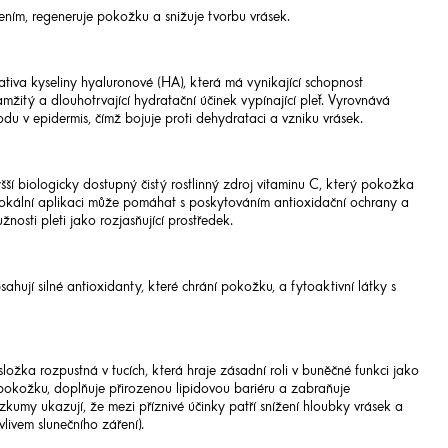
šením, regeneruje pokožku a snižuje tvorbu vrásek.
tiva kyseliny hyaluronové (HA), která má vynikající schopnost
žitý a dlouhotrvající hydratační účinek vypínající pleť. Vyrovnává
du v epidermis, čímž bojuje proti dehydrataci a vzniku vrásek.
ší biologicky dostupný čistý rostlinný zdroj vitaminu C, který pokožka
 lokální aplikaci může pomáhat s poskytováním antioxidační ochrany a
žnosti pleti jako rozjasňující prostředek.
ahují silné antioxidanty, které chrání pokožku, a fytoaktivní látky s
 složka rozpustná v tucích, která hraje zásadní roli v buněčné funkci jako
e pokožku, doplňuje přirozenou lipidovou bariéru a zabraňuje
zkumy ukazují, že mezi příznivé účinky patří snížení hloubky vrásek a
vlivem slunečního záření).