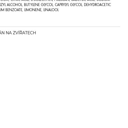
UM, CITRIC ACID, LYSOLECITHIN, PULLULAN, SALICYLIC ACID, SODIUM
ENZYL ALCOHOL, BUTYLENE GLYCOL, CAPRYLYL GLYCOL, DEHYDROACETIC
IUM BENZOATE, LIMONENE, LINALOOL