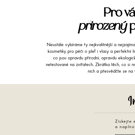
Pro vá
přirozený
p
Neustále vybíráme ty nejkvalitnější a nejzajím
kosmetiky pro péči o pleť i vlasy a perfektní 
co jsou opravdu přírodní, opravdu ekologi
netestované na zvířatech. Zkrátka těch, co si na
nich a přesvědčte se na v
Získejte 
a naplno