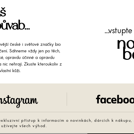
š
ůvab...
...vstup
no
avější české i světové značky bio
b
líčení. Sáhneme vždy jen po těch,
cké, opravdu účinné a opravdu
 nic nehrají. Zkuste kteroukoliv z
lastní kůži.
Instagram
exkluzivní přístup k informacím o novinkách, dárcích k nákupu,
 užívejte všech výhod.