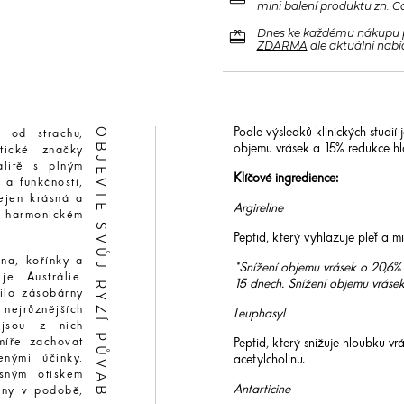
mini balení produktu zn. C
redeem
Dnes ke každému nákupu 
ZDARMA
dle aktuální nabí
OBJEVTE SVŮJ RYZÍ PŮVAB
Podle výsledků klinických studi
 od strachu,
objemu vrásek a 15% redukce hl
tické značky
alitě s plným
Klíčové ingredience:
 a funkčností,
ejen krásná a
Argireline
 v harmonickém
Peptid, který vyhlazuje pleť a 
ena, kořínky a
*Snížení objemu vrásek o 20,6%
je Austrálie.
15 dnech. Snížení objemu vráse
řilo zásobárny
nejrůznějších
Leuphasyl
 jsou z nich
míře zachovat
Peptid, který snižuje hloubku v
enými účinky.
acetylcholinu.
esným otiskem
Antarticine
omny v podobě,