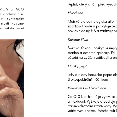
Peptid, který chrání před vysou
COSMOS a ACO
Hyadisine
h dodavatelů.
v synteticky
Mořská biotechnologická alterna
 modifikované
zadržovat vodu a poskytuje okam
 a nikdy není
pokles hladiny HA a zadržuje vo
Kakadu Plum
Švestka Kakadu poskytuje nejvyš
snadno a ochotně zpracuje. Při
působí na zvýšení zářivosti a pru
Horský pepř
Listy a plody horského pepře obs
širokospektrálním účinkem.
Koenzym Q10 Ubichinon
Co Q10 (ubichinon) je vyživující
antioxidant. Vyživuje a posiluj
transepidermální ztrátě vody. Vý
viditelných známek fotostárnutí (