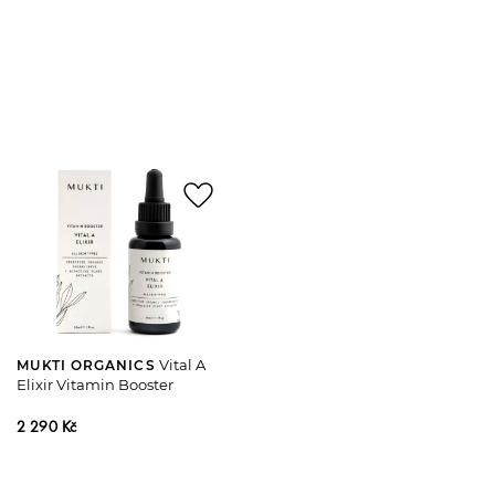
favorite_border
Vital A
MUKTI ORGANICS
Elixir Vitamin Booster
2 290 Kč