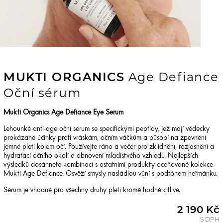
MUKTI ORGANICS
Age Defiance
Oční sérum
Mukti Organics Age Defiance Eye Serum
Lehounké anti-age oční sérum se specifickými peptidy, jež mají vědecky
prokázané účinky proti vráskám, očním váčkům a působí na zpevnění
jemné pleti kolem očí. Používejte ráno a večer pro zklidnění, rozjasnění a
hydrataci očního okolí a obnovení mladistvého vzhledu. Nejlepších
výsledků dosáhnete kombinací s ostatními produkty oceňované kolekce
Mukti Age Defiance. Osvěží smysly nasládlou vůní s podtónem heřmánku.
Sérum je vhodné pro všechny druhy pleti kromě hodně citlivé.
2 190 Kč
S DPH