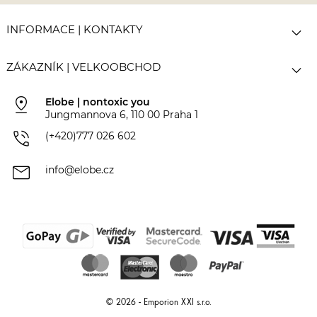

INFORMACE | KONTAKTY

ZÁKAZNÍK | VELKOOBCHOD
pin_drop
Elobe | nontoxic you
Jungmannova 6, 110 00 Praha 1
phone_in_talk
(+420)777 026 602
mail
info@elobe.cz
© 2026 - Emporion XXI s.r.o.