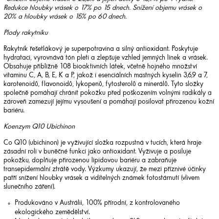
Redukce hloubky vrásek o 17% po 15 dnech. Snížení objemu vrásek o
20% a hloubky vrásek o 15% po 60 dnech.
Plody rakytníku
Rakytník řešetlákový je superpotravina a silný antioxidant. Poskytuje
hydrataci, vyrovnává tón pleti a zlepšuje vzhled jemných linek a vrásek.
Obsahuje přibližně 108 bioaktivních látek, včetně hojného množství
vitaminu C, A, B, E, K a P, jakož i esenciálních mastných kyselin 3,6,9 a 7,
karotenoidů, flavonoidů, lykopenů, fytosterolů a minerálů. Tyto složky
společně pomáhají chránit pokožku před poškozením volnými radikály a
zároveň zamezují jejímu vysoušení a pomáhají posilovat přirozenou kožní
bariéru.
Koenzym Q10 Ubichinon
Co Q10 (ubichinon) je vyživující složka rozpustná v tucích, která hraje
zásadní roli v buněčné funkci jako antioxidant. Vyživuje a posiluje
pokožku, doplňuje přirozenou lipidovou bariéru a zabraňuje
transepidermální ztrátě vody. Výzkumy ukazují, že mezi příznivé účinky
patří snížení hloubky vrásek a viditelných známek fotostárnutí (vlivem
slunečního záření).
Produkováno v Austrálii, 100% přírodní, z kontrolovaného
ekologického zemědělství.