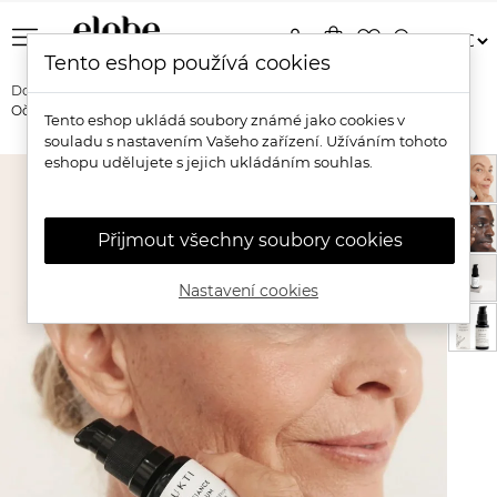
menu
person
shopping_bag
favorite_border
search
Tento eshop používá cookies
Domů
Značky
Mukti Organics
Mukti Organics Age Defiance
Oční sérum
Tento eshop ukládá soubory známé jako cookies v
souladu s nastavením Vašeho zařízení. Užíváním tohoto
eshopu udělujete s jejich ukládáním souhlas.
Přijmout všechny soubory cookies
Nastavení cookies