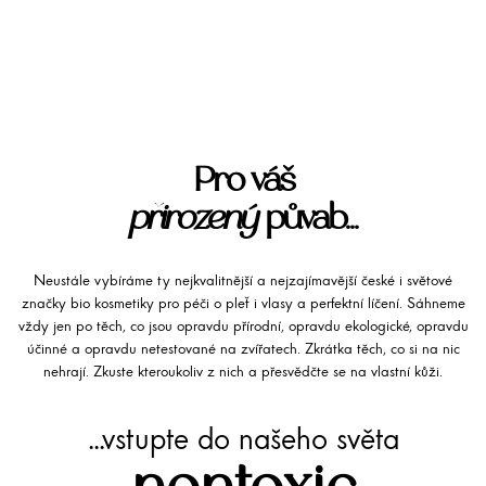
Pro váš
přirozený
půvab...
Neustále vybíráme ty nejkvalitnější a nejzajímavější české i světové
značky bio kosmetiky pro péči o pleť i vlasy a perfektní líčení. Sáhneme
vždy jen po těch, co jsou opravdu přírodní, opravdu ekologické, opravdu
účinné a opravdu netestované na zvířatech. Zkrátka těch, co si na nic
nehrají. Zkuste kteroukoliv z nich a přesvědčte se na vlastní kůži.
...vstupte do našeho světa