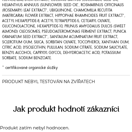
HELIANTHUS ANNUUS (SUNFLOWER) SEED OIL*, ROSMARINUS OFFICINALIS
(ROSEMARY) LEAF EXTRACT*, UBIQUINONE, CHAMOMILLA RECUTITA
(MATRICARIA) FLOWER EXTRACT, HIPPOPHAE RHAMNOIDES FRUIT EXTRACT*,
ACETYL HEXAPEPTIDE-8, ACETYL TETRAPEPTIDE-5, CETEARYL OLIVATE,
GLUCONOLACTONE, HEXAPEPTIDE-10, PRUNUS AMYGDALUS DULCIS (SWEET
ALMOND) OLEOSOMES, PSEUDOALTEROMONAS FERMENT EXTRACT, PUNICA
GRANATUM SEED EXTRACT*, SANTALUM ACUMINATUM FRUIT EXTRACT,
SCLEROTIUM GUM, SILICA, SORBITAN OLIVATE, TOCOPHEROL, XANTHAN GUM,
CITRIC ACID, LYSOLECITHIN, PULLULAN, SODIUM CITRATE, SODIUM SALICYLATE,
BENZYL ALCOHOL, CAPRYLYL GLYCOL, DEHYDROACETIC ACID, POTASSIUM
SORBATE, SODIUM BENZOATE.
* certifikované organické složky
Jak produkt hodnotí zákazníci
Produkt zatím nebyl hodnocen.