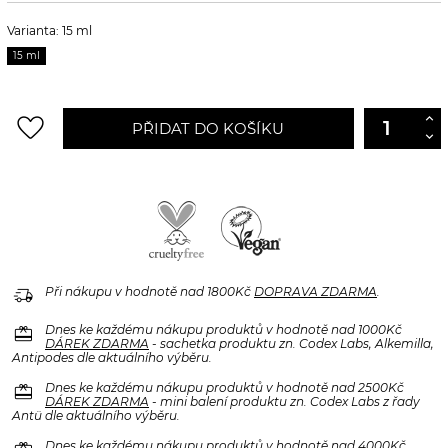
Varianta: 15 ml
15 ml
favorite_border
PŘIDAT DO KOŠÍKU
delivery_truck_speed
Při nákupu v hodnotě nad 1800Kč
DOPRAVA ZDARMA
.
redeem
Dnes ke každému nákupu produktů v hodnotě nad 1000Kč
DÁREK ZDARMA
- sachetka produktu zn. Codex Labs, Alkemilla,
Antipodes dle aktuálního výběru.
redeem
Dnes ke každému nákupu produktů v hodnotě nad 2500Kč
DÁREK ZDARMA
- mini balení produktu zn. Codex Labs z řady
Antü dle aktuálního výběru.
Dnes ke každému nákupu produktů v hodnotě nad 4000Kč