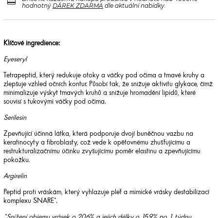
redeem
hodnotný
DÁREK ZDARMA
dle aktuální nabídky.
Klíčové ingredience:
Eyeseryl
Tetrapeptid, který redukuje otoky a váčky pod očima a tmavé kruhy a
zlepšuje vzhled očních kontur. Působí tak, že snižuje aktivitu glykace, čímž
minimalizuje výskyt tmavých kruhů a snižuje hromadění lipidů, které
souvisí s tukovými váčky pod očima.
Serilesin
Zpevňující účinná látka, která podporuje dvojí buněčnou vazbu na
keratinocyty a fibroblasty, což vede k opětovnému zhušťujícímu a
restrukturalizačnímu účinku zvyšujícímu poměr elastinu a zpevňujícímu
pokožku.
Argirelin
Peptid proti vráskám, který vyhlazuje pleť a mimické vrásky destabilizací
komplexu SNARE*.
*Snížení objemu vrásek o 20,6% a jejich délky o 15,9% po 1 týdnu.