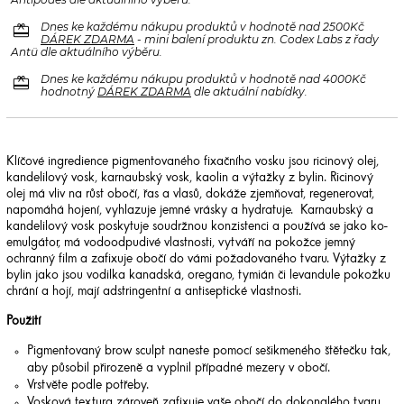
redeem
Dnes ke každému nákupu produktů v hodnotě nad 2500Kč
DÁREK ZDARMA
- mini balení produktu zn. Codex Labs z řady
Antü dle aktuálního výběru.
redeem
Dnes ke každému nákupu produktů v hodnotě nad 4000Kč
hodnotný
DÁREK ZDARMA
dle aktuální nabídky.
Klíčové ingredience pigmentovaného fixačního vosku jsou ricinový olej,
kandelilový vosk, karnaubský vosk, kaolin a výtažky z bylin. Ricinový
olej má vliv na růst obočí, řas a vlasů, dokáže zjemňovat, regenerovat,
napomáhá hojení, vyhlazuje jemné vrásky a hydratuje. Karnaubský a
kandelilový vosk poskytuje soudržnou konzistenci a používá se jako ko-
emulgátor, má vodoodpudivé vlastnosti, vytváří na pokožce jemný
ochranný film a zafixuje obočí do vámi požadovaného tvaru. Výtažky z
bylin jako jsou vodilka kanadská, oregano, tymián či levandule pokožku
chrání a hojí, mají adstringentní a antiseptické vlastnosti.
Použití
Pigmentovaný brow sculpt naneste pomocí sešikmeného štětečku tak,
aby působil přirozeně a vyplnil případné mezery v obočí.
Vrstvěte podle potřeby.
Vosková textura zároveň zafixuje vaše obočí do dokonalého tvaru.