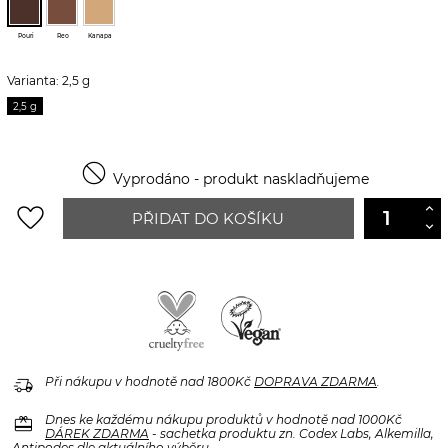
Pouri
Reo
Kanapa
Varianta: 2,5 g
2,5 g

Vyprodáno - produkt naskladňujeme
favorite_border
PŘIDAT DO KOŠÍKU
delivery_truck_speed
Při nákupu v hodnotě nad 1800Kč
DOPRAVA ZDARMA
.
redeem
Dnes ke každému nákupu produktů v hodnotě nad 1000Kč
DÁREK ZDARMA
- sachetka produktu zn. Codex Labs, Alkemilla,
Antipodes dle aktuálního výběru.