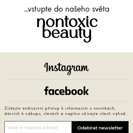
...vstupte do našeho světa
nontoxic
beauty
Instagram
Facebook
Získejte exkluzivní přístup k informacím o novinkách,
dárcích k nákupu, slevách a naplno užívejte všech výhod.