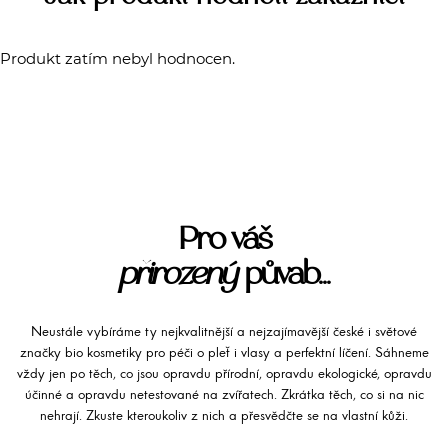
Produkt zatím nebyl hodnocen.
Pro váš
přirozený
půvab...
Neustále vybíráme ty nejkvalitnější a nejzajímavější české i světové
značky bio kosmetiky pro péči o pleť i vlasy a perfektní líčení. Sáhneme
vždy jen po těch, co jsou opravdu přírodní, opravdu ekologické, opravdu
účinné a opravdu netestované na zvířatech. Zkrátka těch, co si na nic
nehrají. Zkuste kteroukoliv z nich a přesvědčte se na vlastní kůži.