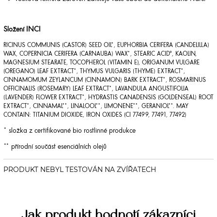
Složení INCI
RICINUS COMMUNIS (CASTOR) SEED OIL*, EUPHORBIA CERIFERA (CANDELILLA)
WAX, COPERNICIA CERIFERA (CARNAUBA) WAX*, STEARIC ACID°, KAOLIN,
MAGNESIUM STEARATE, TOCOPHEROL (VITAMIN E), ORIGANUM VULGARE
(OREGANO) LEAF EXTRACT*, THYMUS VULGARIS (THYME) EXTRACT*,
CINNAMOMUM ZEYLANCUM (CINNAMON) BARK EXTRACT*, ROSMARINUS
OFFICINALIS (ROSEMARY) LEAF EXTRACT*, LAVANDULA ANGUSTIFOLIA
(LAVENDER) FLOWER EXTRACT*, HYDRASTIS CANADENSIS (GOLDENSEAL) ROOT
EXTRACT*, CINNAMAL**, LINALOOL**, LIMONENE**, GERANIOL**. MAY
CONTAIN: TITANIUM DIOXIDE, IRON OXIDES (CI 77499, 77491, 77492)
* složka z certifikované bio rostlinné produkce
** přírodní součást esenciálních olejů
Jak produkt hodnotí zákazníci