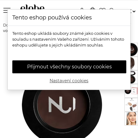
menu
person
shopping_bag
favorite_border
search
Tento eshop používá cookies
Domů
Značky
NUI Cosmetics
Nui Cosmetics Přírodní fixační
vosk na obočí
Tento eshop ukládá soubory známé jako cookies v
souladu s nastavením Vašeho zařízení. Užíváním tohoto
eshopu udělujete s jejich ukládáním souhlas.
Přijmout všechny soubory cookies
Nastavení cookies