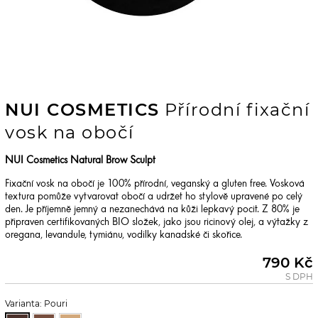
NUI COSMETICS
Přírodní fixační
vosk na obočí
NUI Cosmetics Natural Brow Sculpt
Fixační vosk na obočí je 100% přírodní, veganský a gluten free. Vosková
textura pomůže vytvarovat obočí a udržet ho stylově upravené po celý
den. Je příjemně jemný a nezanechává na kůži lepkavý pocit. Z 80% je
připraven certifikovaných BIO složek, jako jsou ricinový olej, a výtažky z
oregana, levandule, tymiánu, vodilky kanadské či skořice.
790 Kč
S DPH
Varianta: Pouri