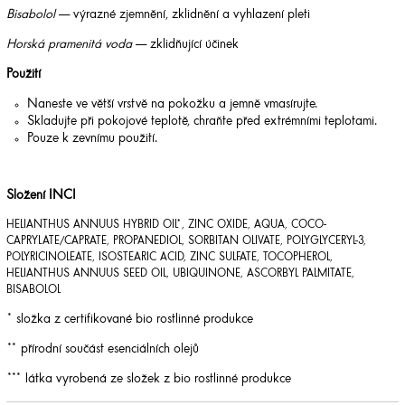
Bisabolol
— výrazné zjemnění, zklidnění a vyhlazení pleti
Horská pramenitá voda
— zklidňující účinek
Použití
Naneste ve větší vrstvě na pokožku a jemně vmasírujte.
Skladujte při pokojové teplotě, chraňte před extrémními teplotami.
Pouze k zevnímu použití.
Složení INCI
HELIANTHUS ANNUUS HYBRID OIL*, ZINC OXIDE, AQUA, COCO-
CAPRYLATE/CAPRATE, PROPANEDIOL, SORBITAN OLIVATE, POLYGLYCERYL-3,
POLYRICINOLEATE, ISOSTEARIC ACID, ZINC SULFATE, TOCOPHEROL,
HELIANTHUS ANNUUS SEED OIL, UBIQUINONE, ASCORBYL PALMITATE,
BISABOLOL
* složka z certifikované bio rostlinné produkce
** přírodní součást esenciálních olejů
*** látka vyrobená ze složek z bio rostlinné produkce