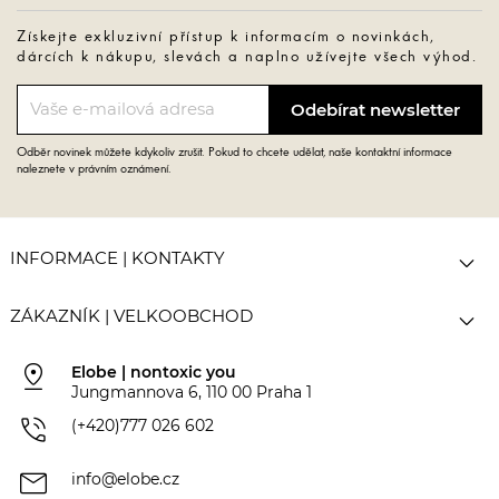
Získejte exkluzivní přístup k informacím o novinkách,
dárcích k nákupu, slevách a naplno užívejte všech výhod.
Odběr novinek můžete kdykoliv zrušit. Pokud to chcete udělat, naše kontaktní informace
naleznete v právním oznámení.

INFORMACE | KONTAKTY

ZÁKAZNÍK | VELKOOBCHOD
pin_drop
Elobe | nontoxic you
Jungmannova 6, 110 00 Praha 1
phone_in_talk
(+420)777 026 602
mail
info@elobe.cz