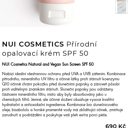
NUI COSMETICS
Přírodní
opalovací krém SPF 50
NUI Cosmetics Natural and Vegan Sun Screen SPF 50
Nabízí ideální všestrannou ochranu před UVA a UVB zářením. Kombinace
přírodního, minerálního UV filtru a účinné látky proti stárnutí koenzymu
Q10 účinně chrání pokožku před slunečními paprsky a zároveň působí
proti viditelným známkám stárnutí. Sluneční paprsky jsou odráženy
částicemi minerálního filtru, místo aby byly absorbovány jako u
chemických filtrů. Jemné, ale účinné složení obsahuje vysoce kvalitní
hydratační a antioxidační ingredience. Kombinace bio slunečnicového
oleje, bisabololu a horské pramenité vody má zklidňující účinek, zmírňuje
zarudnutí a podráždění a poskytuje vaší pleti extra porci péče.
690 Kč