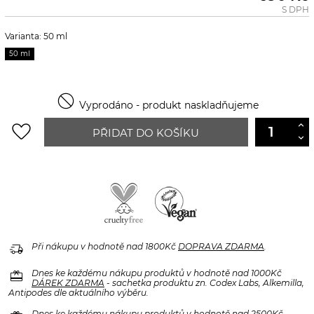
S DPH
Varianta: 50 ml
50 ml

Vyprodáno - produkt naskladňujeme
favorite_border
PŘIDAT DO KOŠÍKU
delivery_truck_speed
Při nákupu v hodnotě nad 1800Kč
DOPRAVA ZDARMA
.
redeem
Dnes ke každému nákupu produktů v hodnotě nad 1000Kč
DÁREK ZDARMA
- sachetka produktu zn. Codex Labs, Alkemilla,
Antipodes dle aktuálního výběru.
Dnes ke každému nákupu produktů v hodnotě nad 2500Kč