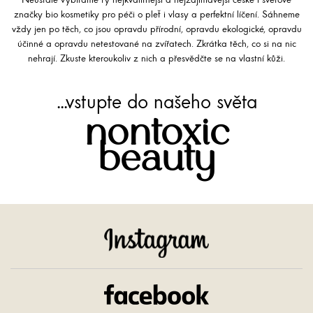
Neustále vybíráme ty nejkvalitnější a nejzajímavější české i světové
značky bio kosmetiky pro péči o pleť i vlasy a perfektní líčení. Sáhneme
vždy jen po těch, co jsou opravdu přírodní, opravdu ekologické, opravdu
účinné a opravdu netestované na zvířatech. Zkrátka těch, co si na nic
nehrají. Zkuste kteroukoliv z nich a přesvědčte se na vlastní kůži.
...vstupte do našeho světa
nontoxic
beauty
Instagram
Facebook