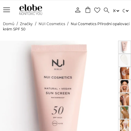
menu
person
shopping_bag
favorite_border
search
Domů
Značky
NUI Cosmetics
Nui Cosmetics Přírodní opalovací
krém SPF 50