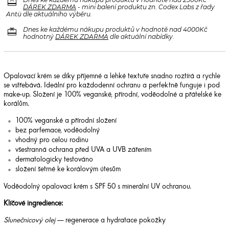
redeem
DÁREK ZDARMA
- mini balení produktu zn. Codex Labs z řady
Antü dle aktuálního výběru.
redeem
Dnes ke každému nákupu produktů v hodnotě nad 4000Kč
hodnotný
DÁREK ZDARMA
dle aktuální nabídky.
Opalovací krém se díky příjemné a lehké textuře snadno roztírá a rychle
se vstřebává. Ideální pro každodenní ochranu a perfektně funguje i pod
make-up. Složení je 100% veganské, přírodní, voděodolné a přátelské ke
korálům.
100% veganské a přírodní složení
bez parfemace, voděodolný
vhodný pro celou rodinu
všestranná ochrana před UVA a UVB zářením
dermatologicky testováno
složení šetrné ke korálovým útesům
Voděodolný opalovací krém s SPF 50 s minerální UV ochranou.
Klíčové ingredience:
Slunečnicový olej
— regenerace a hydratace pokožky