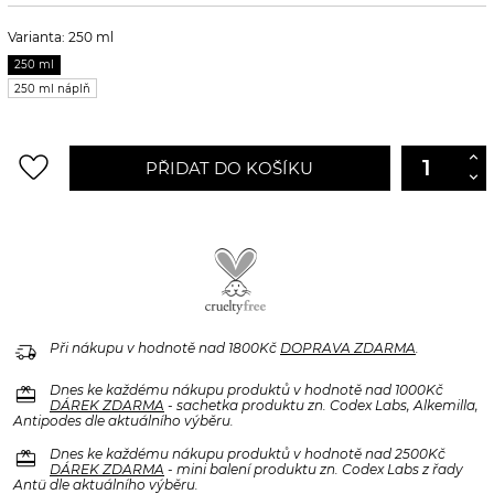
Varianta: 250 ml
250 ml
250 ml náplň
favorite_border
PŘIDAT DO KOŠÍKU
delivery_truck_speed
Při nákupu v hodnotě nad 1800Kč
DOPRAVA ZDARMA
.
redeem
Dnes ke každému nákupu produktů v hodnotě nad 1000Kč
DÁREK ZDARMA
- sachetka produktu zn. Codex Labs, Alkemilla,
Antipodes dle aktuálního výběru.
redeem
Dnes ke každému nákupu produktů v hodnotě nad 2500Kč
DÁREK ZDARMA
- mini balení produktu zn. Codex Labs z řady
Antü dle aktuálního výběru.