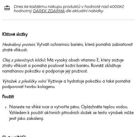
redeem
Dnes ke každému nákupu produktů v hodnotě nad 4000Kč
hodnotný
DÁREK ZDARMA
dle aktuální nabídky.
Klíčové složky
Hedvábný protein
: Vytváří ochrannou bariéru, která pomáhá zabraňovat
ztrátě vlhkosti.
Olej z pšeničných klíčků
: Má vysoký obsah vitaminu E, který snižuje
ztrátu vlhkosti a pomáhá posilovat kožní bariéru. Rovněž zklidňuje
namáhanou pokožku a podporuje její pružnost.
Výtažek z přesličky rolní
: Vyživuje a hydratuje pokožku a také pomáhá
podporovat tvorbu kolagenu.
Použití
Naneste na vlhké ruce a vytvořte pěnu. Opláchněte teplou vodou.
Vzhledem k použití aktivních přírodních složek se tento výrobek může
jevit jako zakalený.