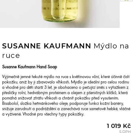
SUSANNE KAUFMANN
Mýdlo na
ruce
Susanne Kaufmann Hand Soap
Výjimečně jemné tekuté mýdlo na ruce s květinovou vůní, které účinně čistí
pokožku, aniž by ji zbavovalo vlhkosti. Mýdlo je ideální pro celou rodinu
a vhodné pro děti starší 3 let, je obohaceno o pečující směs s výtažkem z
přesličky rolní, hedvábným proteinem a olejem z pšeničných klíčků, která
pomáhá snižovat ztrátu vlhkosti a chránit pokožku před vysušením.
Bisabolol, složka heřmánkového oleje, podporuje funkci kožní bariéry,
snižuje zarudnutí a podráždění a zanechává ruce sametově hebké, vláčné
a vyživené. Vhodné pro všechny typy pokožky.
1 019 Kč
S DPH