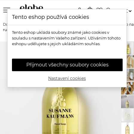
menu
person
shopping_bag
favorite_border
search
Tento eshop používá cookies
Domů
Značky
Susanne Kaufmann
Susanne Kaufmann Mýdlo na
ruce
Tento eshop ukládá soubory známé jako cookies v
souladu s nastavením Vašeho zařízení. Užíváním tohoto
eshopu udělujete s jejich ukládáním souhlas.
Přijmout všechny soubory cookies
Nastavení cookies