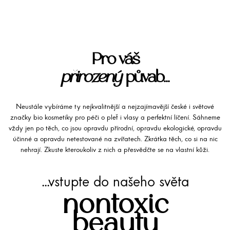
Pro váš
přirozený
půvab...
Neustále vybíráme ty nejkvalitnější a nejzajímavější české i světové
značky bio kosmetiky pro péči o pleť i vlasy a perfektní líčení. Sáhneme
vždy jen po těch, co jsou opravdu přírodní, opravdu ekologické, opravdu
účinné a opravdu netestované na zvířatech. Zkrátka těch, co si na nic
nehrají. Zkuste kteroukoliv z nich a přesvědčte se na vlastní kůži.
...vstupte do našeho světa
nontoxic
beauty