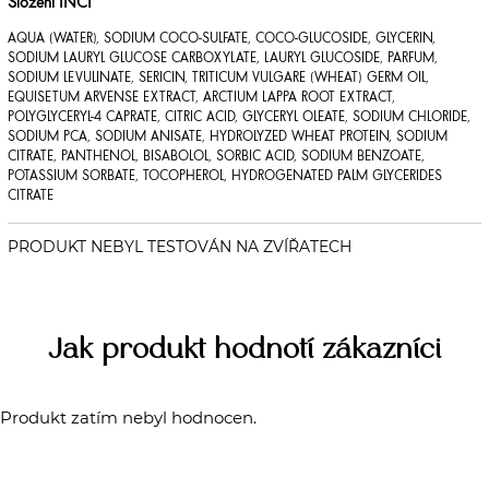
Složení INCI
AQUA (WATER), SODIUM COCO-SULFATE, COCO-GLUCOSIDE, GLYCERIN,
SODIUM LAURYL GLUCOSE CARBOXYLATE, LAURYL GLUCOSIDE, PARFUM,
SODIUM LEVULINATE, SERICIN, TRITICUM VULGARE (WHEAT) GERM OIL,
EQUISETUM ARVENSE EXTRACT, ARCTIUM LAPPA ROOT EXTRACT,
POLYGLYCERYL-4 CAPRATE, CITRIC ACID, GLYCERYL OLEATE, SODIUM CHLORIDE,
SODIUM PCA, SODIUM ANISATE, HYDROLYZED WHEAT PROTEIN, SODIUM
CITRATE, PANTHENOL, BISABOLOL, SORBIC ACID, SODIUM BENZOATE,
POTASSIUM SORBATE, TOCOPHEROL, HYDROGENATED PALM GLYCERIDES
CITRATE
Jak produkt hodnotí zákazníci
Produkt zatím nebyl hodnocen.