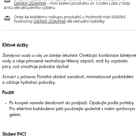
redeem
DÁREK ZDARMA
- mini balení produktu zn. Codex Labs z řady
Antü dle aktuálního výběru.
redeem
Dnes ke každému nákupu produktů v hodnotě nad 4000Kč
hodnotný
DÁREK ZDARMA
dle aktuální nabídky.
Klíčové složky
Šalvějová voda a olej ze šalvěje lékařské
: Osvěžující kombinace šalvějové
vody a oleje přirozeně neutralizuje tělesný zápach, aniž by ucpávala
póry, což umožňuje pokožce dýchat.
Extrakt z ječmene
: Pomáhá zklidnit zarudnutí, minimalizovat podráždění
a udržuje hydrataci pokožky.
Použití
Po koupeli naneste deodorant do podpaží. Opakujte podle potřeby.
Pro efektivní každodenní péči používejte společně s naším sprchovým
gelem.
Složení INCI