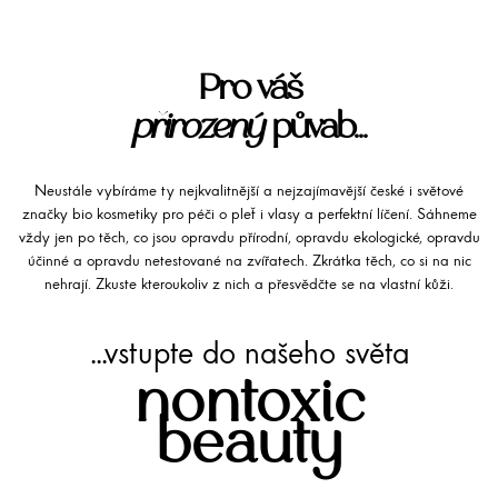
Pro váš
přirozený
půvab...
Neustále vybíráme ty nejkvalitnější a nejzajímavější české i světové
značky bio kosmetiky pro péči o pleť i vlasy a perfektní líčení. Sáhneme
vždy jen po těch, co jsou opravdu přírodní, opravdu ekologické, opravdu
účinné a opravdu netestované na zvířatech. Zkrátka těch, co si na nic
nehrají. Zkuste kteroukoliv z nich a přesvědčte se na vlastní kůži.
...vstupte do našeho světa
nontoxic
beauty