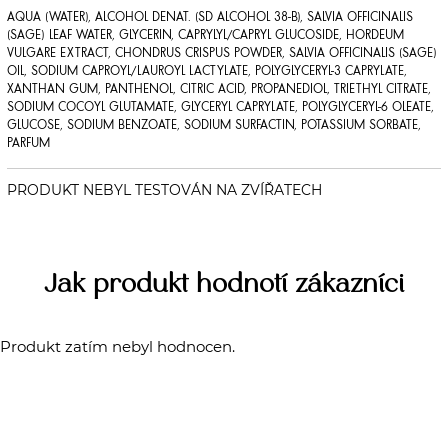
AQUA (WATER), ALCOHOL DENAT. (SD ALCOHOL 38-B), SALVIA OFFICINALIS
(SAGE) LEAF WATER, GLYCERIN, CAPRYLYL/CAPRYL GLUCOSIDE, HORDEUM
VULGARE EXTRACT, CHONDRUS CRISPUS POWDER, SALVIA OFFICINALIS (SAGE)
OIL, SODIUM CAPROYL/LAUROYL LACTYLATE, POLYGLYCERYL-3 CAPRYLATE,
XANTHAN GUM, PANTHENOL, CITRIC ACID, PROPANEDIOL, TRIETHYL CITRATE,
SODIUM COCOYL GLUTAMATE, GLYCERYL CAPRYLATE, POLYGLYCERYL-6 OLEATE,
GLUCOSE, SODIUM BENZOATE, SODIUM SURFACTIN, POTASSIUM SORBATE,
PARFUM
Jak produkt hodnotí zákazníci
Produkt zatím nebyl hodnocen.