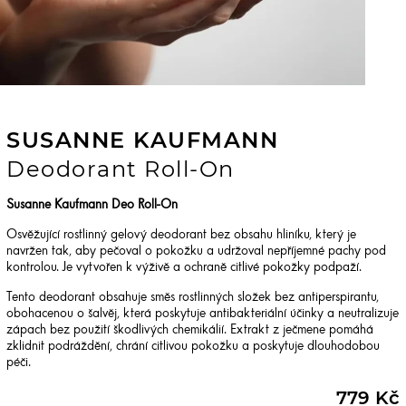
SUSANNE KAUFMANN
Deodorant Roll-On
Susanne Kaufmann Deo Roll-On
Osvěžující rostlinný gelový deodorant bez obsahu hliníku, který je
navržen tak, aby pečoval o pokožku a udržoval nepříjemné pachy pod
kontrolou. Je vytvořen k výživě a ochraně citlivé pokožky podpaží.
Tento deodorant obsahuje směs rostlinných složek bez antiperspirantu,
obohacenou o šalvěj, která poskytuje antibakteriální účinky a neutralizuje
zápach bez použití škodlivých chemikálií. Extrakt z ječmene pomáhá
zklidnit podráždění, chrání citlivou pokožku a poskytuje dlouhodobou
péči.
779 Kč