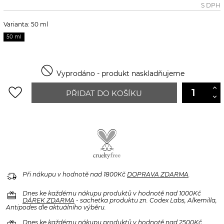
S DPH
Varianta: 50 ml
50 ml

Vyprodáno - produkt naskladňujeme
favorite_border
PŘIDAT DO KOŠÍKU
delivery_truck_speed
Při nákupu v hodnotě nad 1800Kč
DOPRAVA ZDARMA
.
redeem
Dnes ke každému nákupu produktů v hodnotě nad 1000Kč
DÁREK ZDARMA
- sachetka produktu zn. Codex Labs, Alkemilla,
Antipodes dle aktuálního výběru.
Dnes ke každému nákupu produktů v hodnotě nad 2500Kč