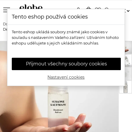
menu
person
shopping_bag
favorite_border
search
Tento eshop používá cookies
Domů
Značky
Susanne Kaufmann
Susanne Kaufmann
Deodorant Roll-On
Tento eshop ukládá soubory známé jako cookies v
souladu s nastavením Vašeho zařízení. Užíváním tohoto
eshopu udělujete s jejich ukládáním souhlas.
Přijmout všechny soubory cookies
Nastavení cookies