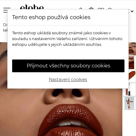
menu
person
shopping_bag
favorite_border
search
Tento eshop používá cookies
Domů
Značky
Und Gretel
Und Gretel Organická veganská
tekutá rtěnka Kus
Tento eshop ukládá soubory známé jako cookies v
souladu s nastavením Vašeho zařízení. Užíváním tohoto
eshopu udělujete s jejich ukládáním souhlas.
Přijmout všechny soubory cookies
Nastavení cookies