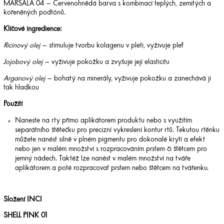
MARSALA 04 – Červenohnědá barva s kombinací teplých, zemitých a
kořeněných podtónů.
Klíčové ingredience:
Ricinový olej
– stimuluje tvorbu kolagenu v pleti, vyživuje pleť
Jojobový olej
– vyživuje pokožku a zvyšuje její elasticitu
Arganový olej
– bohatý na minerály, vyživuje pokožku a zanechává ji
tak hladkou
Použití
Naneste na rty přímo aplikátorem produktu nebo s využitím
separátního štětečku pro precizní vykreslení kontur rtů. Tekutou rtěnku
můžete nanést silně v plném pigmentu pro dokonalé krytí a efekt
nebo jen v malém množství s rozpracováním prstem či štětcem pro
jemný nádech. Taktéž lze nanést v malém množství na tváře
aplikátorem a poté rozpracovat prstem nebo štětcem na tvářenku.
Složení INCI
SHELL PINK 01