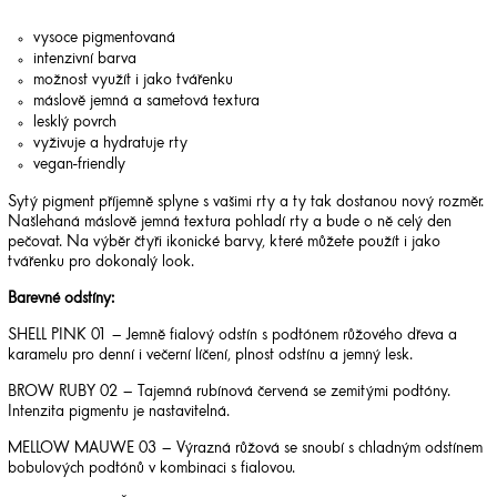
vysoce pigmentovaná
intenzivní barva
možnost využít i jako tvářenku
máslově jemná a sametová textura
lesklý povrch
vyživuje a hydratuje rty
vegan-friendly
Sytý pigment příjemně splyne s vašimi rty a ty tak dostanou nový rozměr.
Našlehaná máslově jemná textura pohladí rty a bude o ně celý den
pečovat. Na výběr čtyři ikonické barvy, které můžete použít i jako
tvářenku pro dokonalý look.
Barevné odstíny:
SHELL PINK 01 – Jemně fialový odstín s podtónem růžového dřeva a
karamelu pro denní i večerní líčení, plnost odstínu a jemný lesk.
BROW RUBY 02 – Tajemná rubínová červená se zemitými podtóny.
Intenzita pigmentu je nastavitelná.
MELLOW MAUWE 03 – Výrazná růžová se snoubí s chladným odstínem
bobulových podtónů v kombinaci s fialovou.