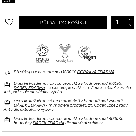
2,5 ml
favorite_border
PŘIDAT DO KOŠÍKU
delivery_truck_speed
Při nákupu v hodnotě nad 1800Kč
DOPRAVA ZDARMA
.
redeem
Dnes ke každému nákupu produktů v hodnotě nad 1000Kč
DÁREK ZDARMA
- sachetka produktu zn. Codex Labs, Alkemilla,
Antipodes dle aktuálního výběru.
redeem
Dnes ke každému nákupu produktů v hodnotě nad 2500Kč
DÁREK ZDARMA
- mini balení produktu zn. Codex Labs z řady
Antü dle aktuálního výběru.
redeem
Dnes ke každému nákupu produktů v hodnotě nad 4000Kč
hodnotný
DÁREK ZDARMA
dle aktuální nabídky.