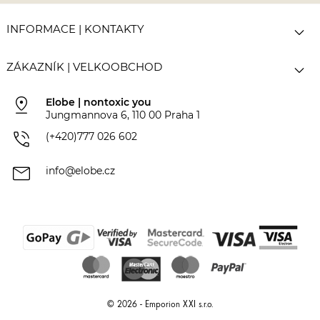

INFORMACE | KONTAKTY

ZÁKAZNÍK | VELKOOBCHOD
pin_drop
Elobe | nontoxic you
Jungmannova 6, 110 00 Praha 1
phone_in_talk
(+420)777 026 602
mail
info@elobe.cz
© 2026 - Emporion XXI s.r.o.