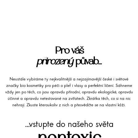
Pro váš
přirozený
půvab...
Neustále vybíráme ty nejkvalitnější a nejzajímavější české i světové
značky bio kosmetiky pro péči o pleť i vlasy a perfektní líčení. Sáhneme
vždy jen po těch, co jsou opravdu přírodní, opravdu ekologické, opravdu
účinné a opravdu netestované na zvířatech. Zkrátka těch, co si na nic
nehrají. Zkuste kteroukoliv z nich a přesvědčte se na vlastní kůži.
...vstupte do našeho světa