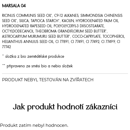
MARSALA 04
RICINUS COMMUNIS SEED OIL*, C9-12 ALKANES, SIMMONDSIA CHINENSIS
SEED OIL*, SILICA, TAPIOCA STARCH*, KAOLIN, HYDROGENATED PALM OIL,
HYDROGENATED RAPESEED OIL, POLYGLYCERYL-3 DIISOSTEARATE,
OCTYLDODECANOL, THEOBROMA GRANDIFLORUM SEED BUTTER*,
ASTROCARYUM MURUMURU SEED BUTTER*, COCO-CAPRYLATE, TOCOPHEROL,
HELIANTHUS ANNUUS SEED OIL, CI 77891, CI 77491, CI 77492, CI 77499, CI
77742
* složka z bio zemědělské produkce
** připraveno ze směsi bio a nebio složek
Jak produkt hodnotí zákazníci
Produkt zatím nebyl hodnocen.