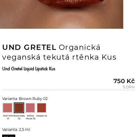
UND GRETEL
Organická
veganská tekutá rtěnka Kus
Und Gretel Liquid Lipstick Kus
750 Kč
S DPH
Varianta: Brown Ruby 02
Shell Pink
Brown Ruby
Mellow
Marsala 04
01
02
Mauve 03
Varianta: 2,5 ml