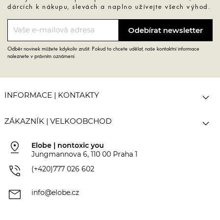
dárcích k nákupu, slevách a naplno užívejte všech výhod.
Odběr novinek můžete kdykoliv zrušit. Pokud to chcete udělat, naše kontaktní informace
naleznete v právním oznámení.

INFORMACE | KONTAKTY

ZÁKAZNÍK | VELKOOBCHOD
pin_drop
Elobe | nontoxic you
Jungmannova 6, 110 00 Praha 1
phone_in_talk
(+420)777 026 602
mail
info@elobe.cz