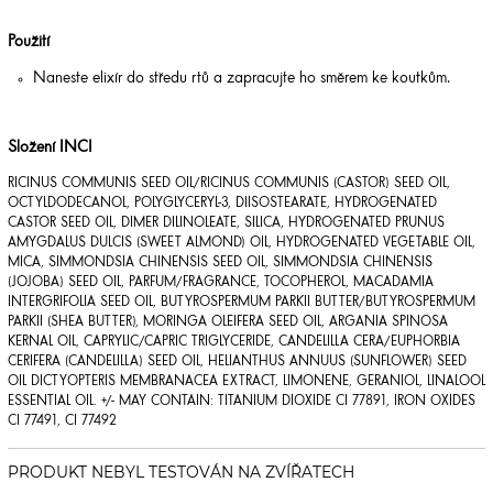
Použití
Naneste elixír do středu rtů a zapracujte ho směrem ke koutkům.
Složení INCI
RICINUS COMMUNIS SEED OIL/RICINUS COMMUNIS (CASTOR) SEED OIL,
OCTYLDODECANOL, POLYGLYCERYL-3, DIISOSTEARATE, HYDROGENATED
CASTOR SEED OIL, DIMER DILINOLEATE, SILICA, HYDROGENATED PRUNUS
AMYGDALUS DULCIS (SWEET ALMOND) OIL, HYDROGENATED VEGETABLE OIL,
MICA, SIMMONDSIA CHINENSIS SEED OIL, SIMMONDSIA CHINENSIS
(JOJOBA) SEED OIL, PARFUM/FRAGRANCE, TOCOPHEROL, MACADAMIA
INTERGRIFOLIA SEED OIL, BUTYROSPERMUM PARKII BUTTER/BUTYROSPERMUM
PARKII (SHEA BUTTER), MORINGA OLEIFERA SEED OIL, ARGANIA SPINOSA
KERNAL OIL, CAPRYLIC/CAPRIC TRIGLYCERIDE, CANDELILLA CERA/EUPHORBIA
CERIFERA (CANDELILLA) SEED OIL, HELIANTHUS ANNUUS (SUNFLOWER) SEED
OIL DICTYOPTERIS MEMBRANACEA EXTRACT, LIMONENE, GERANIOL, LINALOOL
ESSENTIAL OIL. +/- MAY CONTAIN: TITANIUM DIOXIDE CI 77891, IRON OXIDES
CI 77491, CI 77492