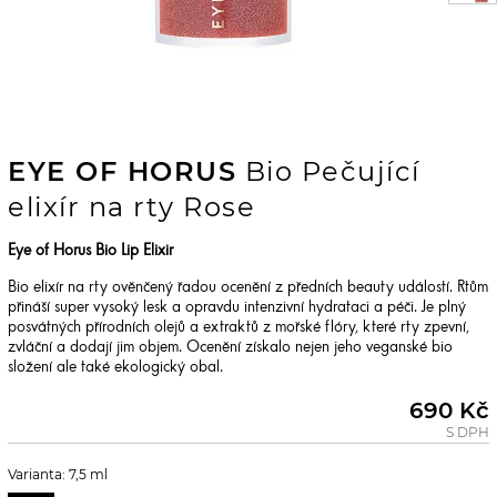
EYE OF HORUS
Bio Pečující
elixír na rty Rose
Eye of Horus Bio Lip Elixir
Bio elixír na rty ověnčený řadou ocenění z předních beauty událostí. Rtům
přináší super vysoký lesk a opravdu intenzivní hydrataci a péči. Je plný
posvátných přírodních olejů a extraktů z mořské flóry, které rty zpevní,
zvláční a dodají jim objem. Ocenění získalo nejen jeho veganské bio
složení ale také ekologický obal.
690 Kč
S DPH
Varianta: 7,5 ml