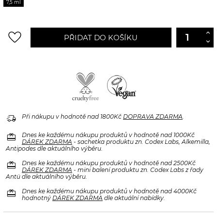
7,5 ml
favorite_border
PŘIDAT DO KOŠÍKU
delivery_truck_speed
Při nákupu v hodnotě nad 1800Kč
DOPRAVA ZDARMA
.
redeem
Dnes ke každému nákupu produktů v hodnotě nad 1000Kč
DÁREK ZDARMA
- sachetka produktu zn. Codex Labs, Alkemilla,
Antipodes dle aktuálního výběru.
redeem
Dnes ke každému nákupu produktů v hodnotě nad 2500Kč
DÁREK ZDARMA
- mini balení produktu zn. Codex Labs z řady
Antü dle aktuálního výběru.
redeem
Dnes ke každému nákupu produktů v hodnotě nad 4000Kč
hodnotný
DÁREK ZDARMA
dle aktuální nabídky.