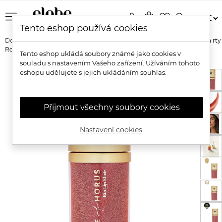
menu
person
shopping_bag
favorite_border
search
Tento eshop používá cookies
Domů
Značky
Eye of Horus
Eye of Horus Bio Pečující elixír na rty
Rose
Tento eshop ukládá soubory známé jako cookies v
souladu s nastavením Vašeho zařízení. Užíváním tohoto
eshopu udělujete s jejich ukládáním souhlas.
Přijmout všechny soubory cookies
Nastavení cookies