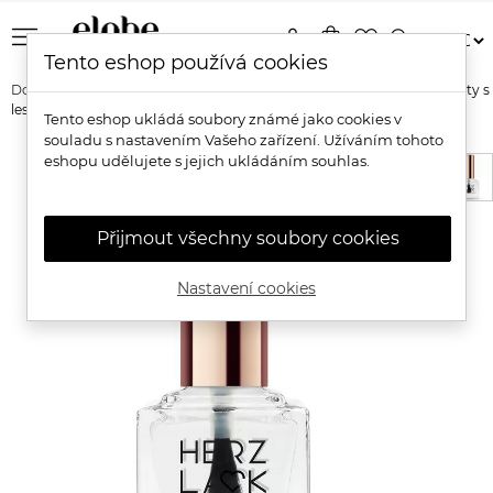
menu
person
shopping_bag
favorite_border
search
Tento eshop používá cookies
Domů
Značky
Herzlack
Herzlack Top Coat Svrchní lak na nehty s
lesklým efektem
Tento eshop ukládá soubory známé jako cookies v
souladu s nastavením Vašeho zařízení. Užíváním tohoto
eshopu udělujete s jejich ukládáním souhlas.
Přijmout všechny soubory cookies
Nastavení cookies