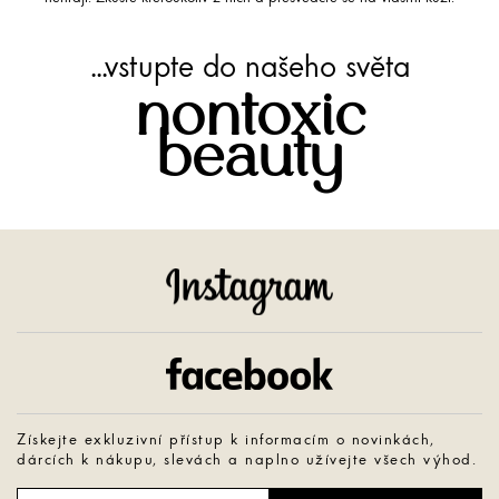
...vstupte do našeho světa
nontoxic
beauty
Instagram
Facebook
Získejte exkluzivní přístup k informacím o novinkách,
dárcích k nákupu, slevách a naplno užívejte všech výhod.