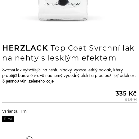
HERZLACK
Top Coat Svrchní lak
na nehty s lesklým efektem
Svrchní lak vytvářející na nehtu hladký, vysoce lesklý povlak, který
propůjčí barevné vrstvě nádherný výsledný efekt a prodlouží její odolnost.
S jemnou vůní zeleného čaje.
335 Kč
S DPH
Varianta: 11 ml
11 ml