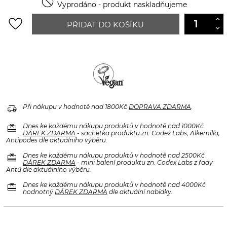

Vyprodáno - produkt naskladňujeme
favorite_border
PŘIDAT DO KOŠÍKU
delivery_truck_speed
Při nákupu v hodnotě nad 1800Kč
DOPRAVA ZDARMA
.
redeem
Dnes ke každému nákupu produktů v hodnotě nad 1000Kč
DÁREK ZDARMA
- sachetka produktu zn. Codex Labs, Alkemilla,
Antipodes dle aktuálního výběru.
redeem
Dnes ke každému nákupu produktů v hodnotě nad 2500Kč
DÁREK ZDARMA
- mini balení produktu zn. Codex Labs z řady
Antü dle aktuálního výběru.
redeem
Dnes ke každému nákupu produktů v hodnotě nad 4000Kč
hodnotný
DÁREK ZDARMA
dle aktuální nabídky.