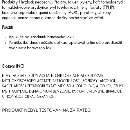
Produkty Herzlack neobsahují ftaláty, toluen, xyleny, kafr, formaldehyd,
formaldehydové pryskyřice, etyl tosylamidy, trifenyl fosfáty (TPHP),
kalafunu, organohalogenní sloučeniny (AOX), parabeny, silikony,
eugenol, benzofenony a žádné složky pocházející ze zvířat.
Použití
Aplikujte po zaschnutí barevného laku.
Po několika dnech můžete aplikaci opakovat a tím dále prodloužit
trvanlivost barevného laku.
Složení INCI
ETHYL ACETATE, BUTYL ACETATE, CELLULOSE ACETATE BUTYRATE,
METHOXYISOPROPYL ACETATE, NITROCELLULOSE, ISOPROPYL ALCOHOL,
SACCHAROSEACETATISOBUTYRAT, MEK, SD ALCOHOL 3-C, ALCOHOL, ETHYL
METHACRYLATE, DENATONIUM BENZOATE, PARFUM: LIMONENE, LINALOOL,
CITRONELLOL, CITRAL, GERANIOL