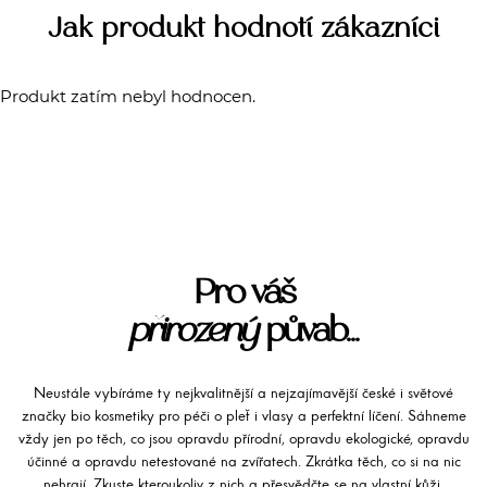
Jak produkt hodnotí zákazníci
Produkt zatím nebyl hodnocen.
Pro váš
přirozený
půvab...
Neustále vybíráme ty nejkvalitnější a nejzajímavější české i světové
značky bio kosmetiky pro péči o pleť i vlasy a perfektní líčení. Sáhneme
vždy jen po těch, co jsou opravdu přírodní, opravdu ekologické, opravdu
účinné a opravdu netestované na zvířatech. Zkrátka těch, co si na nic
nehrají. Zkuste kteroukoliv z nich a přesvědčte se na vlastní kůži.