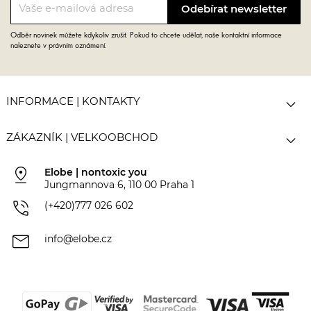
Odběr novinek můžete kdykoliv zrušit. Pokud to chcete udělat, naše kontaktní informace
naleznete v právním oznámení.

INFORMACE | KONTAKTY

ZÁKAZNÍK | VELKOOBCHOD
pin_drop
Elobe | nontoxic you
Jungmannova 6, 110 00 Praha 1
phone_in_talk
(+420)777 026 602
mail
info@elobe.cz