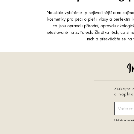
Neustále vybíráme ty nejkvalitnější a nejzajím
kosmetiky pro péči o pleť i vlasy a perfektní 
co jsou opravdu přírodní, opravdu ekologi
netestované na zvířatech. Zkrátka těch, co si na
nich a přesvědčte se na v
Získejte 
a naplno
Odběr novinek 