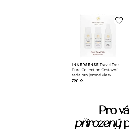
favorite_border
Travel Trio -
INNERSENSE
Pure Collection Cestovní
sada pro jemné vlasy
720 Kč
Pro vá
přirozený
p