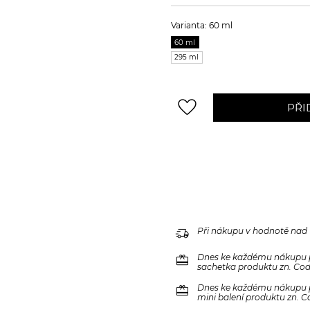
Varianta: 60 ml
60 ml
295 ml
favorite_border
PŘI
delivery_truck_speed
Při nákupu v hodnotě nad
redeem
Dnes ke každému nákupu 
sachetka produktu zn. Code
redeem
Dnes ke každému nákupu 
mini balení produktu zn. C