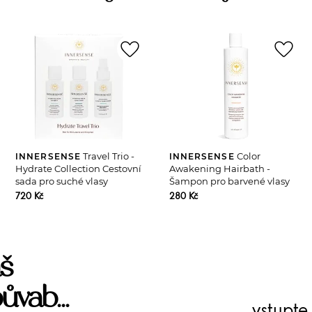
favorite_border
favorite_border
Travel Trio -
Color
INNERSENSE
INNERSENSE
Hydrate Collection Cestovní
Awakening Hairbath -
sada pro suché vlasy
Šampon pro barvené vlasy
720 Kč
280 Kč
š
ůvab...
...vstup