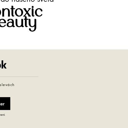
ntoxic
eauty
Facebook
 slevách
mení.