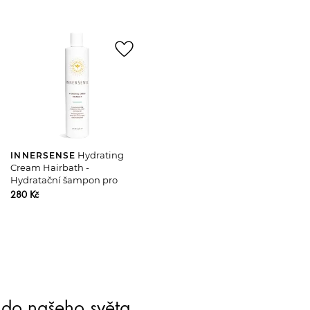
favorite_border
Hydrating
INNERSENSE
Cream Hairbath -
Hydratační šampon pro
suché vlasy
280 Kč
te do našeho světa