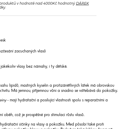
produktů v hodnotě nad 4000Kč hodnotný
DÁREK
dky.
lesk
ozčesání zacuchaných vlasů
jakékoliv vlasy bez námahy, i ty dětské.
ahu lipidů, mastných kyselin a protizánětlivých látek má obrovskou
aktivitu. Má jemnou, příjemnou vůni a snadno se vstřebává do pokožky.
einy
- mají hydratační a posilující vlastnosti spolu s reparačními a
ní oběh, což je prospěšné pro stimulaci růstu vlasů.
á hydratační účinky na vlasy a pokožku. Med působí také proti