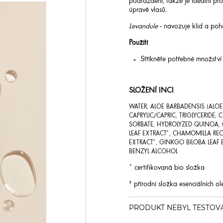
podráždění, takže je ideální pro
úpravě vlasů.
Levandule
- navozuje klid a poh
Použití
Stříkněte potřebné množství 
SLOŽENÍ INCI
WATER, ALOE BARBADENSIS (ALOE
CAPRYLIC/CAPRIC, TRIGLYCERID
SORBATE, HYDROLYZED QUINOA, C
LEAF EXTRACT*, CHAMOMILLA REC
EXTRACT*, GINKGO BILOBA LEAF 
BENZYL ALCOHOL
* certifikovaná bio složka
† přírodní složka esenciálních ol