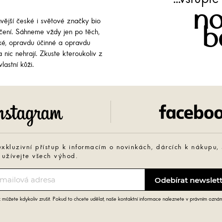
no
avější české i světové značky bio
b
líčení. Sáhneme vždy jen po těch,
cké, opravdu účinné a opravdu
 nic nehrají. Zkuste kteroukoliv z
lastní kůži.
Instagram
exkluzivní přístup k informacím o novinkách, dárcích k nákupu,
 užívejte všech výhod.
můžete kdykoliv zrušit. Pokud to chcete udělat, naše kontaktní informace naleznete v právním ozná