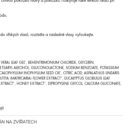
 citlivou pokožku hlavy a pokožku. Poskytuje také lehkou fixaci při
odu.
do vlhkých vlasů, rozčešte a následně vlasy vyfoukejte.
 VERA) LEAF GEL*, BEHENTRIMONIUM CHLORIDE, GLYCERIN,
E, CETEARYL ALKOHOL, GLUCONOLACTONE, SODIUM BENZOATE, POTASSIUM
ALOPHYLLUM INOPHYLLUM SEED OIL*, CITRIC ACID, ASPALATHUS LINEARIS
UTITA (MATRICARIA) FLOWER EXTRACT*, EUCALYPTUS GLOBULUS LEAF
EXTRACT*, HONEY EXTRACT*, DIPROPYLENE GLYCOL, CALCIUM GLUCONATE,
ejů