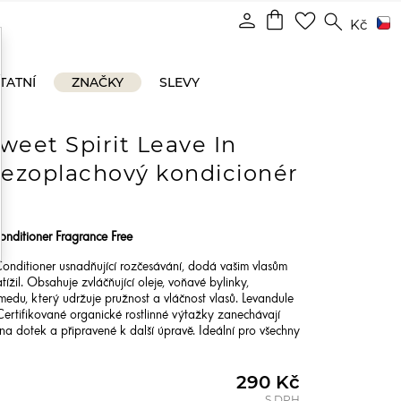
shopping_bag
person
favorite_border
search
Kč
TATNÍ
ZNAČKY
SLEVY
weet Spirit Leave In
Bezoplachový kondicionér
onditioner Fragrance Free
 Conditioner usnadňující rozčesávání, dodá vašim vlasům
ížil. Obsahuje zvláčňující oleje, voňavé bylinky,
medu, který udržuje pružnost a vláčnost vlasů. Levandule
ertifikované organické rostlinné výtažky zanechávají
na dotek a připravené k další úpravě. Ideální pro všechny
290 Kč
S DPH