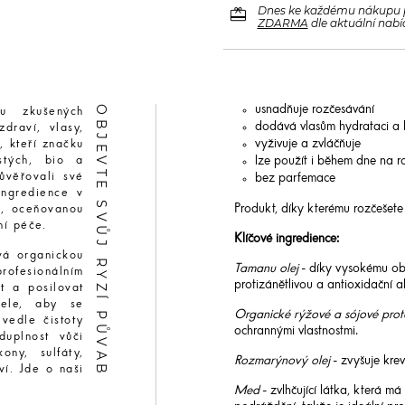
redeem
Dnes ke každému nákupu 
ZDARMA
dle aktuální nabí
OBJEVTE SVŮJ RYZÍ PŮVAB
usnadňuje rozčesávání
u zkušených
dodává vlasům hydrataci a 
zdraví, vlasy,
vyživuje a zvláčňuje
, kteří značku
stých, bio a
lze použít i během dne na r
ůvěřovali své
bez parfemace
 ingredience v
Produkt, díky kterému rozčešete 
ní, oceňovanou
ní péče.
Klíčové ingredience:
vá organickou
Tamanu olej
- díky vysokému obs
rofesionálním
protizánětlivou a antioxidační 
at a posilovat
tele, aby se
Organické rýžové a sójové prot
vedle čistoty
ochrannými vlastnostmi.
duplnost vůči
ony, sulfáty,
Rozmarýnový olej
- zvyšuje krev
í. Jde o naši
Med
- zvlhčující látka, která m