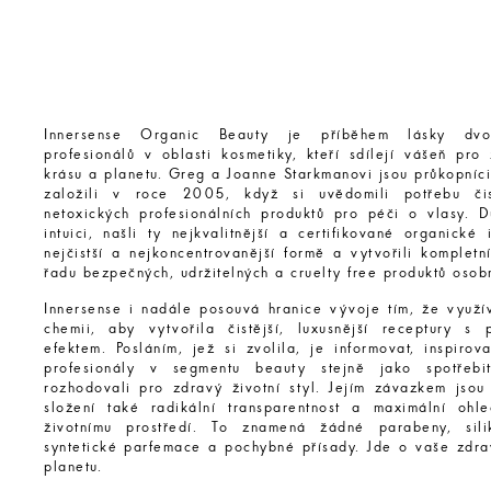
Innersense Organic Beauty je příběhem lásky dvo
profesionálů v oblasti kosmetiky, kteří sdílejí vášeň pro 
krásu a planetu. Greg a Joanne Starkmanovi jsou průkopníci
založili v roce 2005, když si uvědomili potřebu či
netoxických profesionálních produktů pro péči o vlasy. D
intuici, našli ty nejkvalitnější a certifikované organické
nejčistší a nejkoncentrovanější formě a vytvořili komplet
řadu bezpečných, udržitelných a cruelty free produktů osob
Innersense i nadále posouvá hranice vývoje tím, že využí
chemii, aby vytvořila čistější, luxusnější receptury s p
efektem. Posláním, jež si zvolila, je informovat, inspirov
profesionály v segmentu beauty stejně jako spotřebi
rozhodovali pro zdravý životní styl. Jejím závazkem jsou 
složení také radikální transparentnost a maximální ohle
životnímu prostředí. To znamená žádné parabeny, silik
syntetické parfemace a pochybné přísady. Jde o vaše zdrav
planetu.