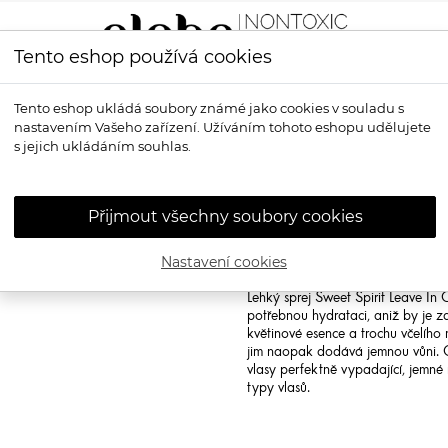
Tento eshop používá cookies
LÍČENÍ
VŮNĚ
OPALOVÁNÍ
PRO MUŽE
OS
Tento eshop ukládá soubory známé jako cookies v souladu s
nastavením Vašeho zařízení. Užíváním tohoto eshopu udělujete
nditioner - Bezoplachový kondicionér bez vůně
s jejich ukládáním souhlas.
INNERSENSE
S
Conditioner - 
Přijmout všechny soubory cookies
bez vůně
Nastavení cookies
Innersense Sweet Spirit Leave In C
Lehký sprej Sweet Spirit Leave In
potřebnou hydrataci, aniž by je zat
květinové esence a trochu včelího 
jim naopak dodává jemnou vůni. C
vlasy perfektně vypadající, jemné 
typy vlasů.