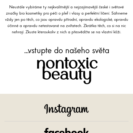
Neustále vybíráme ty nejkvalitnější a nejzajímavější české i světové
značky bio kosmetiky pro péči o pleť i vlasy a perfektní líčení. Sáhneme
vždy jen po těch, co jsou opravdu přírodní, opravdu ekologické, opravdu
účinné a opravdu netestované na zvířatech. Zkrátka těch, co si na nic
nehrají. Zkuste kteroukoliv z nich a přesvědčte se na vlastní kůži.
...vstupte do našeho světa
nontoxic
beauty
Instagram
Facebook