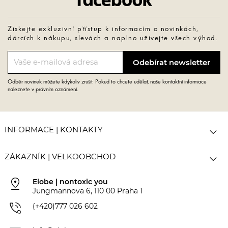
Získejte exkluzivní přístup k informacím o novinkách,
dárcích k nákupu, slevách a naplno užívejte všech výhod.
Odběr novinek můžete kdykoliv zrušit. Pokud to chcete udělat, naše kontaktní informace
naleznete v právním oznámení.

INFORMACE | KONTAKTY

ZÁKAZNÍK | VELKOOBCHOD
pin_drop
Elobe | nontoxic you
Jungmannova 6, 110 00 Praha 1
phone_in_talk
(+420)777 026 602