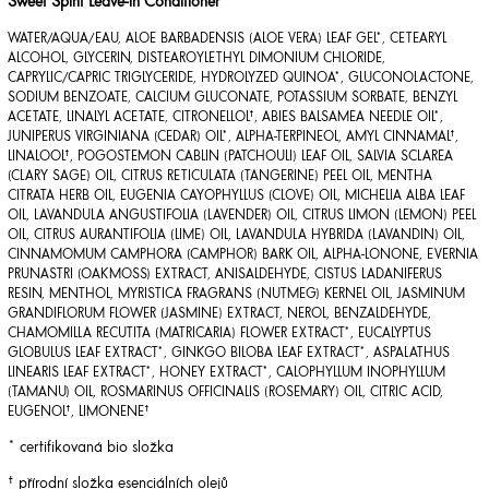
Sweet Spirit Leave-in Conditioner
WATER/AQUA/EAU, ALOE BARBADENSIS (ALOE VERA) LEAF GEL*, CETEARYL
ALCOHOL, GLYCERIN, DISTEAROYLETHYL DIMONIUM CHLORIDE,
CAPRYLIC/CAPRIC TRIGLYCERIDE, HYDROLYZED QUINOA*, GLUCONOLACTONE,
SODIUM BENZOATE, CALCIUM GLUCONATE, POTASSIUM SORBATE, BENZYL
ACETATE, LINALYL ACETATE, CITRONELLOL†, ABIES BALSAMEA NEEDLE OIL*,
JUNIPERUS VIRGINIANA (CEDAR) OIL*, ALPHA-TERPINEOL, AMYL CINNAMAL†,
LINALOOL†, POGOSTEMON CABLIN (PATCHOULI) LEAF OIL, SALVIA SCLAREA
(CLARY SAGE) OIL, CITRUS RETICULATA (TANGERINE) PEEL OIL, MENTHA
CITRATA HERB OIL, EUGENIA CAYOPHYLLUS (CLOVE) OIL, MICHELIA ALBA LEAF
OIL, LAVANDULA ANGUSTIFOLIA (LAVENDER) OIL, CITRUS LIMON (LEMON) PEEL
OIL, CITRUS AURANTIFOLIA (LIME) OIL, LAVANDULA HYBRIDA (LAVANDIN) OIL,
CINNAMOMUM CAMPHORA (CAMPHOR) BARK OIL, ALPHA-LONONE, EVERNIA
PRUNASTRI (OAKMOSS) EXTRACT, ANISALDEHYDE, CISTUS LADANIFERUS
RESIN, MENTHOL, MYRISTICA FRAGRANS (NUTMEG) KERNEL OIL, JASMINUM
GRANDIFLORUM FLOWER (JASMINE) EXTRACT, NEROL, BENZALDEHYDE,
CHAMOMILLA RECUTITA (MATRICARIA) FLOWER EXTRACT*, EUCALYPTUS
GLOBULUS LEAF EXTRACT*, GINKGO BILOBA LEAF EXTRACT*, ASPALATHUS
LINEARIS LEAF EXTRACT*, HONEY EXTRACT*, CALOPHYLLUM INOPHYLLUM
(TAMANU) OIL, ROSMARINUS OFFICINALIS (ROSEMARY) OIL, CITRIC ACID,
EUGENOL†, LIMONENE†
* certifikovaná bio složka
† přírodní složka esenciálních olejů