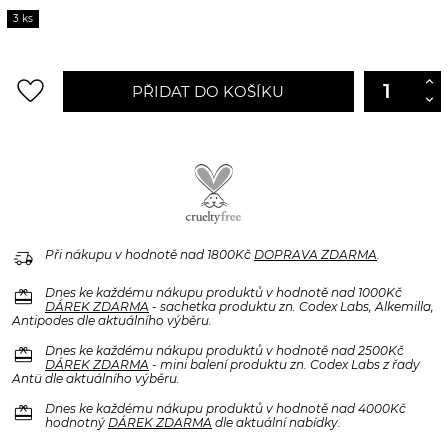
3 ks
favorite_border
PŘIDAT DO KOŠÍKU
delivery_truck_speed
Při nákupu v hodnotě nad 1800Kč
DOPRAVA ZDARMA
.
redeem
Dnes ke každému nákupu produktů v hodnotě nad 1000Kč
DÁREK ZDARMA
- sachetka produktu zn. Codex Labs, Alkemilla,
Antipodes dle aktuálního výběru.
redeem
Dnes ke každému nákupu produktů v hodnotě nad 2500Kč
DÁREK ZDARMA
- mini balení produktu zn. Codex Labs z řady
Antü dle aktuálního výběru.
redeem
Dnes ke každému nákupu produktů v hodnotě nad 4000Kč
hodnotný
DÁREK ZDARMA
dle aktuální nabídky.