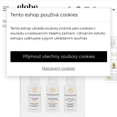
menu
person
shopping_bag
favorite_border
search
Tento eshop používá cookies
Domů
Značky
Innersense
Innersense Travel Trio - Pure
Collection Cestovní sada pro jemné vlasy
Tento eshop ukládá soubory známé jako cookies v
souladu s nastavením Vašeho zařízení. Užíváním tohoto
eshopu udělujete s jejich ukládáním souhlas.
Přijmout všechny soubory cookies
Nastavení cookies