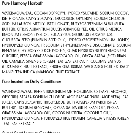
Pure Harmony Hairbath
WATER/AQUA/EAU, COCAMIDOPROPYL HYDROXYSULTAINE, SODIUM COCOYL
ISETHIONATE, CAPRYLYL/CAPRYL GLUCOSIDE, GLYCERIN, SODIUM CHLORIDE,
SODIUM LAUROYL METHYL ISETHIONATE, BUTYROSEPERMUM PARKII (SHEA
BUTTER), CITRUS AURANTIUM DULCIS (ORANGE) PEEL OIL, CITRUS MEDICA
LIMONUM (LEMON) PEEL OIL, EUCALYPTUS GLOBULUS (EUCALYPTUS),
CUCURBITA PEPO (PUMPKIN SEED OIL)*, HYDROXYPROPYLTRIMONIUM HONEY,
HYDROLYZED QUINOA, TRISODIUM ETHYLENEDIAMINE DISUCCINATE, SODIUM
BENZOATE, HYDROLYZED RICE PROTEIN, GUAR HYDROXYPROPYLTRIMONIUM
CHLORIDE, PERSEA GRATISSIMA (AVOCADO) OIL, ORYZA SATIVA (RICE) BRAN
OIL, CAMELLIA SINENSIS (GREEN TEA) LEAF EXTRACT*, CUCUMIS SATIVUS
(CUCUMBER) FRUIT EXTRACT, PERSEA GRATISSIMA (AVOCADO) FRUIT EXTRACT*,
MANGIFERA INDICA (MANGO)* FRUIT EXTRACT
Pure Inspiration Daily Conditioner
WATER/AQUA/EAU, BEHENTRIMONIUM METHOSULFATE, CETEARYL ALCOHOL,
GLYCERIN, STEARALKONIUM CHLORIDE, ALOE BARBADENSIS (ALOE VERA) LEAF
JUICE*, CAPRYLIC/CAPRIC TRIGLYCERIDE, BUTYROSEPERUM PARKII (SHEA
BUTTER)*, SODIUM BENZOATE, ORYZA SATIVA (RICE) BRAN OIL*, PERSEA
GRATISSIMA (AVOCADO) OIL*, COCOS NUCIFERA (COCONUT OIL)*,
HYDROLYZED QUINOA, HYDROLYZED RICE PROTEIN, CAMELLIA SINESIS (GREEN
TEA) LEAF EXTRACT*