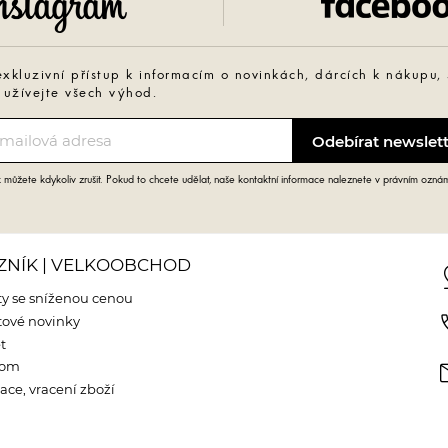
exkluzivní přístup k informacím o novinkách, dárcích k nákupu,
 užívejte všech výhod.
můžete kdykoliv zrušit. Pokud to chcete udělat, naše kontaktní informace naleznete v právním ozná
ZNÍK | VELKOOBCHOD
pin
y se sníženou cenou
phone
ové novinky
t
m
oom
ce, vracení zboží