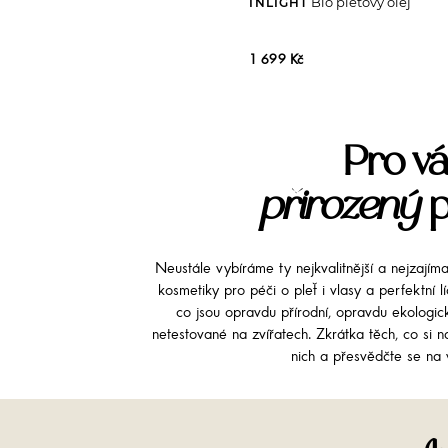
Bio pleťový olej
INLIGHT
1 699 Kč
Pro vá
přirozený
p
Neustále vybíráme ty nejkvalitnější a nejzajím
kosmetiky pro péči o pleť i vlasy a perfektní 
co jsou opravdu přírodní, opravdu ekologi
netestované na zvířatech. Zkrátka těch, co si na
nich a přesvědčte se na v