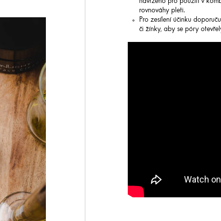
navrženo pro použití v kombi
rovnováhy pleti.
Pro zesílení účinku doporuču
či žínky, aby se póry otevřel