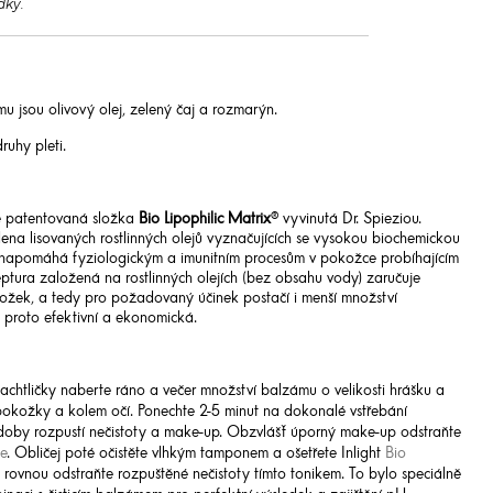
dky.
 jsou olivový olej, zelený čaj a rozmarýn.
ruhy pleti.
je patentovaná složka
Bio Lipophilic Matrix
® vyvinutá Dr. Spieziou.
dena lisovaných rostlinných olejů vyznačujících se vysokou biochemickou
 napomáhá fyziologickým a imunitním procesům v pokožce probíhajícím
eptura založená na rostlinných olejích (bez obsahu vody) zaručuje
ložek, a tedy pro požadovaný účinek postačí i menší množství
e proto efektivní a ekonomická.
achtličky naberte ráno a večer množství balzámu o velikosti hrášku a
pokožky a kolem očí. Ponechte 2-5 minut na dokonalé vstřebání
doby rozpustí nečistoty a make-up. Obzvlášť úporný make-up odstraňte
e
. Obličej poté očistěte vlhkým tamponem a ošetřete Inlight
Bio
 rovnou odstraňte rozpuštěné nečistoty tímto tonikem. To bylo speciálně