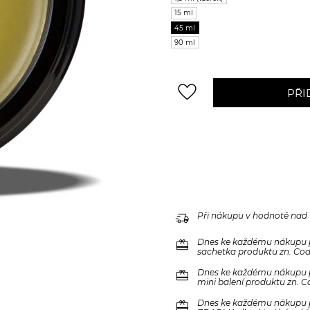
15 ml
45 ml
90 ml
favorite_border
PŘI
delivery_truck_speed
Při nákupu v hodnotě nad
redeem
Dnes ke každému nákupu 
sachetka produktu zn. Code
redeem
Dnes ke každému nákupu 
mini balení produktu zn. C
redeem
Dnes ke každému nákupu 