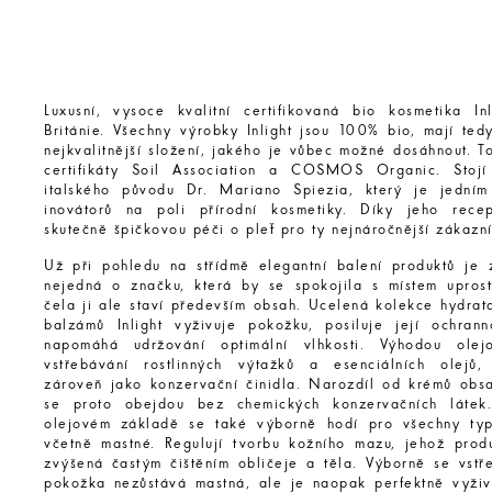
Luxusní, vysoce kvalitní certifikovaná bio kosmetika In
Británie. Všechny výrobky Inlight jsou 100% bio, mají tedy
nejkvalitnější složení, jakého je vůbec možné dosáhnout. To
certifikáty Soil Association a COSMOS Organic. Stojí
italského původu Dr. Mariano Spiezia, který je jedním
inovátorů na poli přírodní kosmetiky. Díky jeho rece
skutečně špičkovou péči o pleť pro ty nejnáročnější zákazní
Už při pohledu na střídmě elegantní balení produktů je 
nejedná o značku, která by se spokojila s místem upros
čela ji ale staví především obsah. Ucelená kolekce hydrat
balzámů Inlight vyživuje pokožku, posiluje její ochran
napomáhá udržování optimální vlhkosti. Výhodou ole
vstřebávání rostlinných výtažků a esenciálních olejů,
zároveň jako konzervační činidla. Narozdíl od krémů obsa
se proto obejdou bez chemických konzervačních látek
olejovém základě se také výborně hodí pro všechny typ
včetně mastné. Regulují tvorbu kožního mazu, jehož prod
zvýšená častým čištěním obličeje a těla. Výborně se vstře
pokožka nezůstává mastná, ale je naopak perfektně vyži