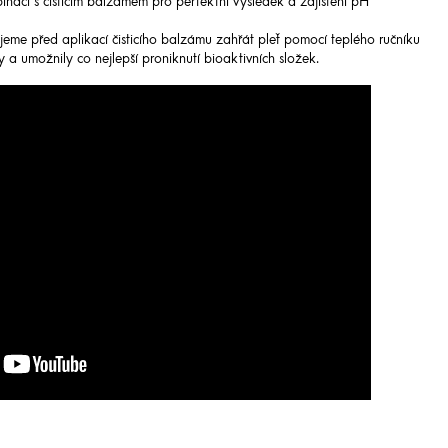
naci s čisticím balzámem pro perfektní výsledek a zajištění pH
jeme před aplikací čisticího balzámu zahřát pleť pomocí teplého ručníku
y a umožnily co nejlepší proniknutí bioaktivních složek.