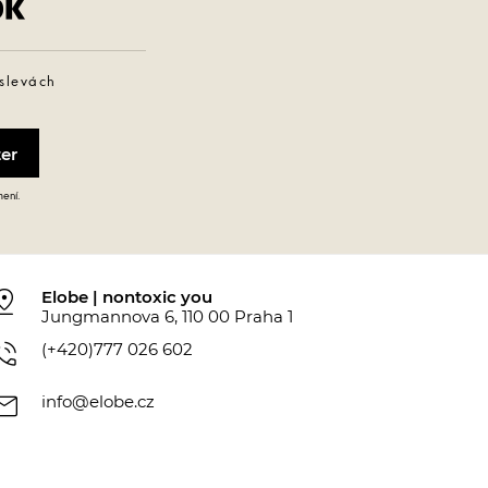
 slevách
mení.
_drop
Elobe | nontoxic you
Jungmannova 6, 110 00 Praha 1
_in_talk
(+420)777 026 602
ail
info@elobe.cz