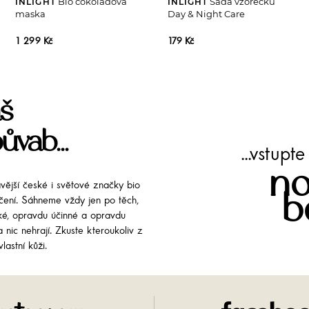
Bio čokoládová
Sada vzorečků
INLIGHT
INLIGHT
maska
Day & Night Care
1 299 Kč
179 Kč
š
ůvab...
...vstup
no
avější české i světové značky bio
b
líčení. Sáhneme vždy jen po těch,
cké, opravdu účinné a opravdu
 nic nehrají. Zkuste kteroukoliv z
lastní kůži.
Instagram