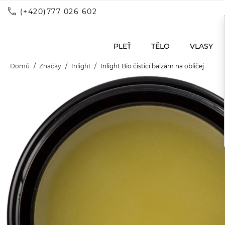
call
(+420)777 026 602
PLEŤ
TĚLO
VLASY
Domů
Značky
Inlight
Inlight Bio čisticí balzám na obličej