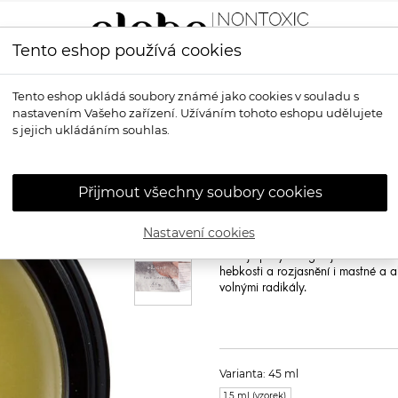
Tento eshop používá cookies
LÍČENÍ
VŮNĚ
OPALOVÁNÍ
PRO MUŽE
OS
Tento eshop ukládá soubory známé jako cookies v souladu s
nastavením Vašeho zařízení. Užíváním tohoto eshopu udělujete
s jejich ukládáním souhlas.
INLIGHT
Bio či
Inlight Face Cleanser
Přijmout všechny soubory cookies
100% bio balzám, který mění denní r
cypřišem a citronem. Do detailu p
Nastavení cookies
pleti od usazených nečistot i make
stahuje póry a reguluje tvorbu ko
hebkosti a rozjasnění i mastné a a
volnými radikály.
Varianta: 45 ml
1,5 ml (vzorek)