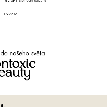
Bio noční balzám
INLIGHT
1 999 Kč
te do našeho světa
ntoxic
eauty
Facebook