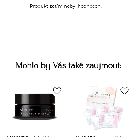
Produkt zatím nebyl hodnocen.
Mohlo by Vás také zaujmout:
favorite_border
favorite_border