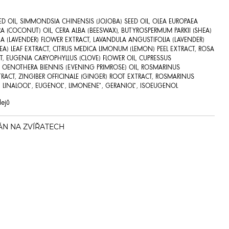
D OIL, SIMMONDSIA CHINENSIS (JOJOBA) SEED OIL, OLEA EUROPAEA
ERA (COCONUT) OIL, CERA ALBA (BEESWAX), BUTYROSPERMUM PARKII (SHEA)
A (LAVENDER) FLOWER EXTRACT, LAVANDULA ANGUSTIFOLIA (LAVENDER)
TEA) LEAF EXTRACT, CITRUS MEDICA LIMONUM (LEMON) PEEL EXTRACT, ROSA
CT, EUGENIA CARYOPHYLLUS (CLOVE) FLOWER OIL, CUPRESSUS
IL, OENOTHERA BIENNIS (EVENING PRIMROSE) OIL, ROSMARINUS
XTRACT, ZINGIBER OFFICINALE (GINGER) ROOT EXTRACT, ROSMARINUS
L. LINALOOL*, EUGENOL*, LIMONENE*, GERANIOL*, ISOEUGENOL
lejů