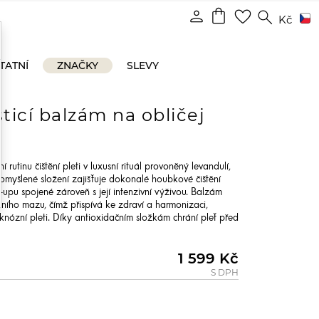
shopping_bag
person
favorite_border
search
Kč
TATNÍ
ZNAČKY
SLEVY
sticí balzám na obličej
utinu čištění pleti v luxusní rituál provoněný levandulí,
romyšlené složení zajišťuje dokonalé houbkové čištění
-upu spojené zároveň s její intenzivní výživou. Balzám
žního mazu, čímž přispívá ke zdraví a harmonizaci,
knózní pleti. Díky antioxidačním složkám chrání pleť před
1 599 Kč
S DPH