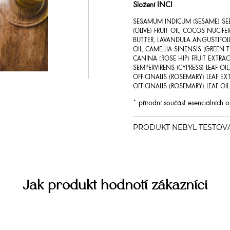
Složení INCI
SESAMUM INDICUM (SESAME) SEE
(OLIVE) FRUIT OIL, COCOS NUCIF
BUTTER, LAVANDULA ANGUSTIFOLI
OIL, CAMELLIA SINENSIS (GREEN 
CANINA (ROSE HIP) FRUIT EXTRA
SEMPERVIRENS (CYPRESS) LEAF O
OFFICINALIS (ROSEMARY) LEAF E
OFFICINALIS (ROSEMARY) LEAF OI
* přírodní součást esenciálních o
Jak produkt hodnotí zákazníci