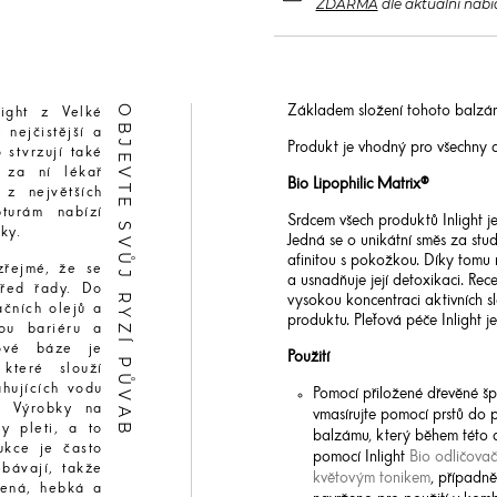
ZDARMA
dle aktuální nabí
OBJEVTE SVŮJ RYZÍ PŮVAB
Základem složení tohoto balzámu
light z Velké
 nejčistější a
Produkt je vhodný pro všechny d
 stvrzují také
 za ní lékař
Bio Lipophilic Matrix®
 z největších
pturám nabízí
Srdcem všech produktů Inlight 
ky.
Jedná se o unikátní směs za stu
afinitou s pokožkou. Díky tomu
zřejmé, že se
a usnadňuje její detoxikaci. Rec
třed řady. Do
vysokou koncentraci aktivních s
ačních olejů a
produktu. Pleťová péče Inlight j
nou bariéru a
jové báze je
Použití
 které slouží
hujících vodu
Pomocí přiložené dřevěné šp
. Výrobky na
vmasírujte pomocí prstů do 
y pleti, a to
balzámu, který během této 
ukce je často
pomocí Inlight
Bio odličovač
bávají, takže
květovým tonikem
, případně
vená, hebká a